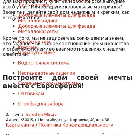
для Вас: профлист, купить в Новосибирске выгоднее
Лист и штрипс
всего у нас? Или же другие кровельные материалы?
Звоните и делайте свой дом надежным и крепким, как
Доборные элементы для фасада
всегда и хотели!
Металлосайдинг
Доборные элементы для фасада
Металлокассеты
Кроме того, мы не задираем высоких цен: мы знаем,
Воздуховоды
что главное – выгодное соотношение цены и качества
Круглые
и стремимся к нему во взаимоотношениях с нашими
Прямоугольные
клиентами.
Водосточная система
Нестандартные изделия
Постройте дом своей мечты
Оконные откосы и отливы
вместе с Евросферой!
Оптовикам
Столбы для забора
Эл. почта:
evrosfera@list.ru
Адрес:
630015, г. Новосибирск, ул. Королева, 40, кор. 38
Карта сайта
/
Политика Конфиденциальности