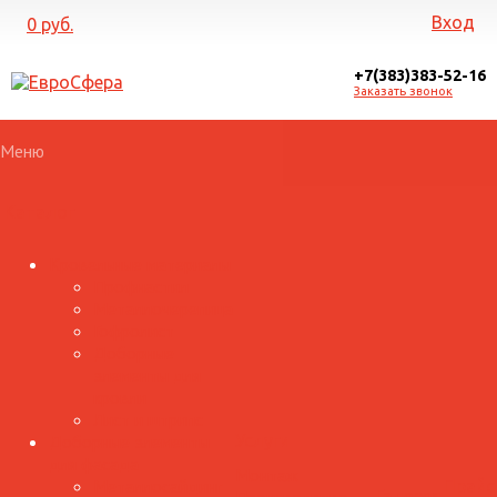
Вход
0 руб.
+7(383)383-52-16
Заказать звонок
Меню
Каталог
Кровельные материалы
Профнастил
Металлочерепица
Гофролист
Доборные
элементы для
кровли
Лист и штрипс
Доборные элементы
Услуги
для фасада
Монтаж
Металлосайдинг
Прайс
Галерея