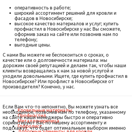
оперативность в работе;
широкий ассортимент решений для кровли и
фасадов в Новосибирске;
высокое качество материалов и услуг; купить
профнастил в Новосибирске у нас Вы сможете,
оформив заказ на сайте или позвонив нам по
телефону;
выгодные цены.
С нами Вы можете не беспокоиться о сроках, о
качестве или о долговечности материала: мы
дорожим своей репутацией и делаем так, чтобы наши
клиенты возвращались к нам за новой услугой и
уходили довольными. Ищете, где купить профнастил в
Новосибирске? Или профлист в Новосибирске от
производителя? Конечно, у нас.
Если Вам что-то непонятно, Вы можете узнать все
Кровельные материалы
необходимое, позвонив нам по телефону, указанному
Профнастил
на сайте: наши менеджеры быстро и оперативно
Металлочерепица
сориентируют Вас по нашему ассортименту и
Гофролист
подскажут, что будет оптимальным выбором именно
Доборные элементы для кровли