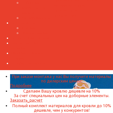
Производство
лист
Доборные
металлочерепицы
элементы для
Производство
фасада
профнастила
Металлокассеты
Воздуховоды
Круглые
Прямоугольные
Водосточная система
Нестандартные
изделия
Оконные откосы и
отливы
Столбы для забора
При заказе монтажа у нас Вы получите материалы
по дилерским ценам!
Подробнее
Сделаем Вашу кровлю дешевле на 10%
За счет специальных цен на доборные элементы.
Заказать_расчет
Полный комплект материалов для кровли до 10%
дешевле, чем у конкурентов!