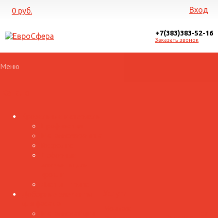
Вход
0 руб.
+7(383)383-52-16
Заказать звонок
Меню
Каталог
Кровельные материалы
Профнастил
Металлочерепица
Гофролист
Доборные
элементы для
кровли
Лист и штрипс
Доборные элементы
Услуги
для фасада
Монтаж
Металлосайдинг
Прайс
Галерея