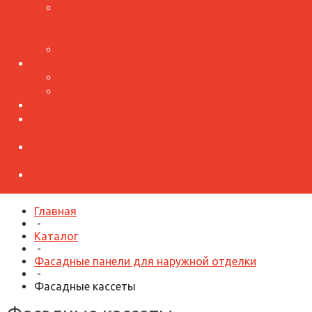
Производство
лист
Доборные
металлочерепицы
элементы для
Производство
фасада
профнастила
Металлокассеты
Воздуховоды
Круглые
Прямоугольные
Водосточная система
Нестандартные
изделия
Оконные откосы и
отливы
Столбы для забора
Главная
-
Каталог
-
Фасадные панели для наружной отделки
-
Фасадные кассеты