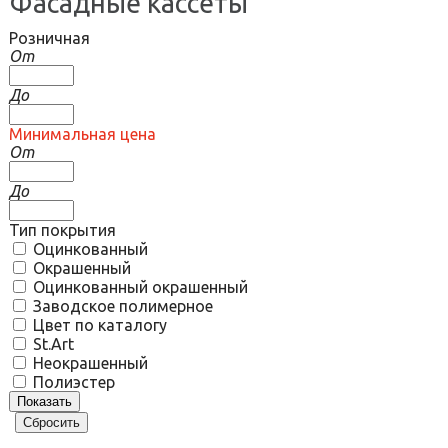
Фасадные кассеты
Розничная
От
До
Минимальная цена
От
До
Тип покрытия
Оцинкованный
Окрашенный
Оцинкованный окрашенный
Заводское полимерное
Цвет по каталогу
St.Art
Неокрашенный
Полиэстер