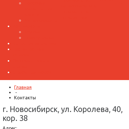
Производство
лист
Доборные
металлочерепицы
элементы для
Производство
фасада
профнастила
Металлокассеты
Воздуховоды
Круглые
Прямоугольные
Водосточная система
Нестандартные
изделия
Оконные откосы и
отливы
Столбы для забора
Главная
-
Контакты
г. Новосибирск, ул. Королева, 40,
кор. 38
Адрес: