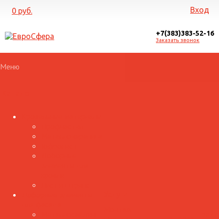
Вход
0 руб.
+7(383)383-52-16
Заказать звонок
Меню
Каталог
Кровельные материалы
Профнастил
Металлочерепица
Гофролист
Доборные
элементы для
кровли
Лист и штрипс
Доборные элементы
Услуги
для фасада
Монтаж
Металлосайдинг
Прайс
Галерея