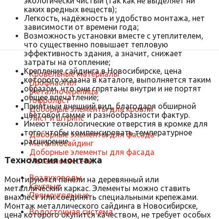
экологически чистый (так как не выделяет ни
каких вредных веществ);
Легкость, надёжность и удобство монтажа, нет
зависимости от времени года;
Возможность установки вместе с утеплителем,
что существенно повышает тепловую
эффективность здания, а значит, снижает
затраты на отопление;
Крепление сайдинга в Новосибирске, цена
Кровельные материалы
которого указана в каталоге, выполняется таким
Профнастил
образом, что они спрятаны внутри и не портят
Металлочерепица
общее впечатление;
Гофролист
Приятный внешний вид, благодаря обширной
Доборные элементы для кровли
цветовой гамме и разнообразности фактур.
Лист и штрипс
Имеют технологические отверстия в кромке для
того, чтобы компенсировать температурное
Доборные элементы для фасада
расширение.
Металлосайдинг
Доборные элементы для фасада
Технология монтажа
Металлокассеты
Воздуховоды
Монтируются панели на деревянный или
Круглые
металлический каркас. Элементы можно ставить
Прямоугольные
внахлёст или соединять специальными крепежами.
Монтаж металлического сайдинга в Новосибирске,
Водосточная система
цена которого окупится качеством, не требует особых