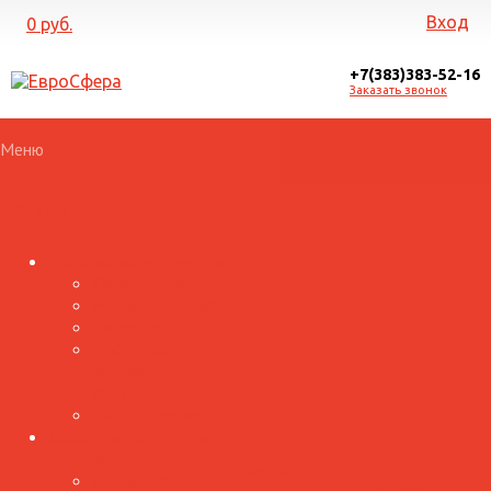
Вход
0 руб.
+7(383)383-52-16
Заказать звонок
Меню
Каталог
Кровельные материалы
Профнастил
Металлочерепица
Гофролист
Доборные
элементы для
кровли
Лист и штрипс
Доборные элементы
Услуги
для фасада
Монтаж
Металлосайдинг
Прайс
Галерея