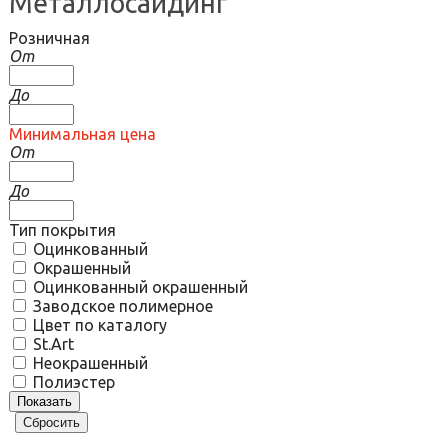
Металлосайдинг
Розничная
От
До
Минимальная цена
От
До
Тип покрытия
Оцинкованный
Окрашенный
Оцинкованный окрашенный
Заводское полимерное
Цвет по каталогу
St.Art
Неокрашенный
Полиэстер