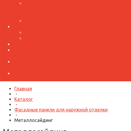
Производство
лист
Доборные
металлочерепицы
элементы для
Производство
фасада
профнастила
Металлокассеты
Воздуховоды
Круглые
Прямоугольные
Водосточная система
Нестандартные
изделия
Оконные откосы и
отливы
Столбы для забора
Главная
-
Каталог
-
Фасадные панели для наружной отделки
-
Металлосайдинг