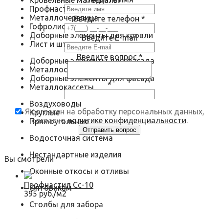
Кровельные материалы
Профнастил
Металлочерепица
Введите телефон
*
Гофролист
Доборные элементы для кровли
Введите E-mail
Лист и штрипс
Введите вопрос
*
Доборные элементы для фасада
Металлосайдинг
Доборные элементы для фасада
*
Металлокассеты
Воздуховоды
Я согласен на обработку персональных данных,
Круглые
согласно
политике конфиденциальности
.
Прямоугольные
Водосточная система
Нестандартные изделия
Вы смотрели
Оконные откосы и отливы
Профнастил Сс-10
Оптовикам
395 руб./м2
Столбы для забора