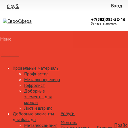
Вход
0 руб.
+7(383)383-52-16
Заказать звонок
Меню
Каталог
Кровельные материалы
Профнастил
Металлочерепица
Гофролист
Доборные
элементы для
кровли
Лист и штрипс
Доборные элементы
Услуги
для фасада
Монтаж
Металлосайдинг
Прайс
Галерея