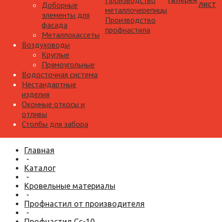
Производство
лист
Доборные
металлочерепицы
элементы для
Производство
фасада
профнастила
Металлокассеты
Воздуховоды
Круглые
Прямоугольные
Водосточная система
Нестандартные
изделия
Оконные откосы и
отливы
Столбы для забора
Главная
-
Каталог
-
Кровельные материалы
-
Профнастил от производителя
-
Профнастил Сс-10