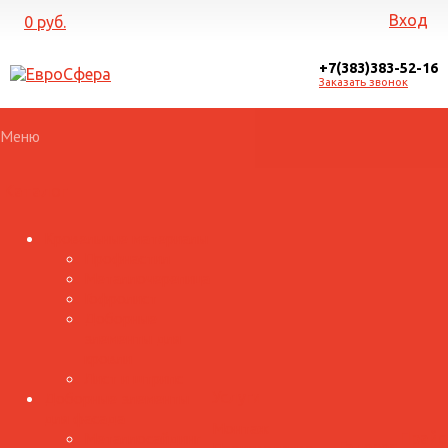
Вход
0 руб.
+7(383)383-52-16
Заказать звонок
Меню
Каталог
Кровельные материалы
Профнастил
Металлочерепица
Гофролист
Доборные
элементы для
кровли
Лист и штрипс
Доборные элементы
Услуги
для фасада
Монтаж
Металлосайдинг
Прайс
Галерея