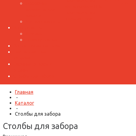
Производство
лист
Доборные
металлочерепицы
элементы для
Производство
фасада
профнастила
Металлокассеты
Воздуховоды
Круглые
Прямоугольные
Водосточная система
Нестандартные
изделия
Оконные откосы и
отливы
Столбы для забора
Главная
-
Каталог
-
Столбы для забора
Столбы для забора