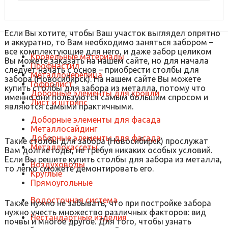
Если Вы хотите, чтобы Ваш участок выглядел опрятно
и аккуратно, то Вам необходимо заняться забором –
все комплектующие для него, и даже забор целиком
Кровельные материалы
Вы можете заказать на нашем сайте, но для начала
Профнастил
следует начать с основ – приобрести столбы для
Металлочерепица
забора (Новосибирск). На нашем сайте Вы можете
Гофролист
купить столбы для забора из металла, потому что
Доборные элементы для кровли
именно они пользуются самым большим спросом и
Лист и штрипс
являются самыми практичными.
Доборные элементы для фасада
Металлосайдинг
Доборные элементы для фасада
Такие столбы для забора (Новосибирск) прослужат
Металлокассеты
Вам долгие годы, не требуя никаких особых условий.
Если Вы решите купить столбы для забора из металла,
Воздуховоды
то легко сможете демонтировать его.
Круглые
Прямоугольные
Водосточная система
Также нужно не забывать, что при постройке забора
нужно учесть множество различных факторов: вид
Нестандартные изделия
почвы и многое другое. Для того, чтобы узнать