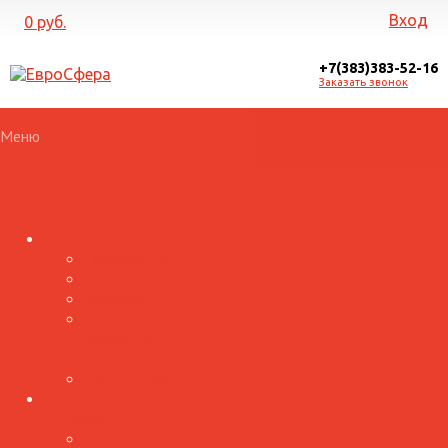
Вход
0 руб.
+7(383)383-52-16
Заказать звонок
Меню
Каталог
Кровельные материалы
Профнастил
Металлочерепица
Гофролист
Доборные
элементы для
кровли
Лист и штрипс
Доборные элементы
Услуги
для фасада
Монтаж
Металлосайдинг
Прайс
Галерея