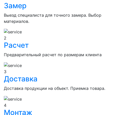
Замер
Выезд специалиста для точного замера. Выбор
материалов.
2
Расчет
Предварительный расчет по размерам клиента
Нужна консультация?
3
Оставьте свой номер телефона и наш
Доставка
Заявка отправлена
менеджер свяжется с вами
Доставка продукции на объект. Приемка товара.
Наш менеджер свяжется с вами в ближайшее
время
4
Закрыть
Согласен на обработку
персональных
Монтаж
данных