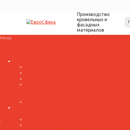
Производство
кровельных и
фасадных
материалов
Меню
Каталог
Кровельные материалы
Профнастил
Металлочерепица
Гофролист
Доборные
элементы для
кровли
Лист и штрипс
Доборные элементы
Услуги
для фасада
Монтаж
Металлосайдинг
Производство
Галерея
Доборные
металлочерепицы