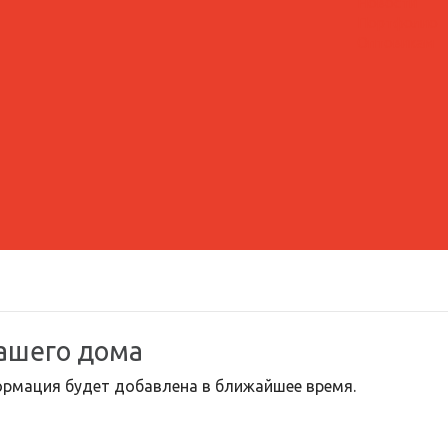
Новости
Портфолио
Оптовикам
ашего дома
ормация будет добавлена в ближайшее время.