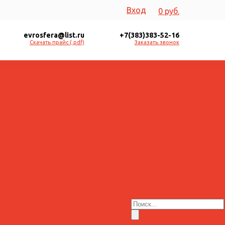
Вход
0 руб.
evrosfera@list.ru
+7(383)383-52-16
Скачать прайс (.pdf)
Заказать звонок
Еще
Статьи
Вопрос-
Контакты
ответ