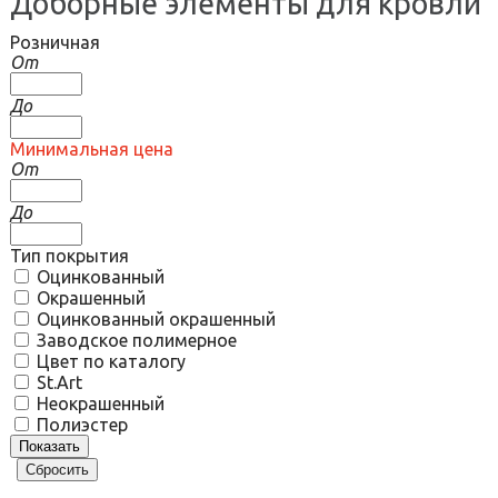
Доборные элементы для кровли
Розничная
От
До
Минимальная цена
От
До
Тип покрытия
Оцинкованный
Окрашенный
Оцинкованный окрашенный
Заводское полимерное
Цвет по каталогу
St.Art
Неокрашенный
Полиэстер