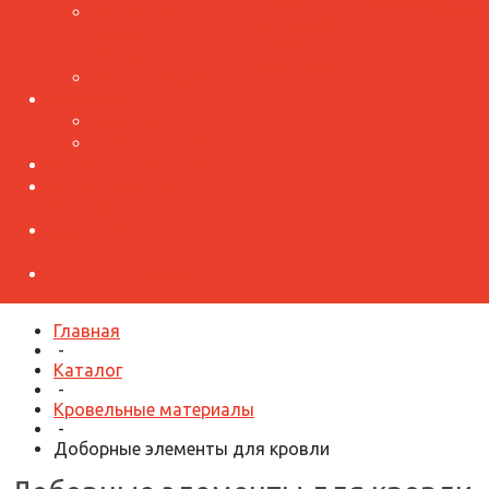
Производство
лист
Доборные
металлочерепицы
элементы для
Производство
фасада
профнастила
Металлокассеты
Воздуховоды
Круглые
Прямоугольные
Водосточная система
Нестандартные
изделия
Оконные откосы и
отливы
Столбы для забора
Главная
-
Каталог
-
Кровельные материалы
-
Доборные элементы для кровли