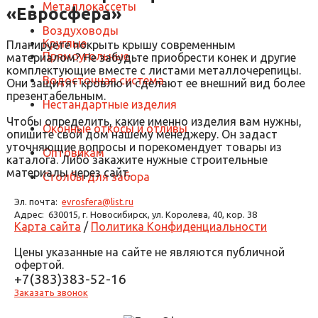
Металлокассеты
«Евросфера»
Воздуховоды
Круглые
Планируете покрыть крышу современным
Прямоугольные
материалом? Не забудьте приобрести конек и другие
комплектующие вместе с листами металлочерепицы.
Водосточная система
Они защитят кровлю и сделают ее внешний вид более
презентабельным.
Нестандартные изделия
Чтобы определить, какие именно изделия вам нужны,
Оконные откосы и отливы
опишите свой дом нашему менеджеру. Он задаст
уточняющие вопросы и порекомендует товары из
Оптовикам
каталога. Либо закажите нужные строительные
материалы через сайт.
Столбы для забора
Эл. почта:
evrosfera@list.ru
Адрес:
630015, г. Новосибирск, ул. Королева, 40, кор. 38
Карта сайта
/
Политика Конфиденциальности
Цены указанные на сайте не являются публичной
офертой.
+7(383)383-52-16
Заказать звонок