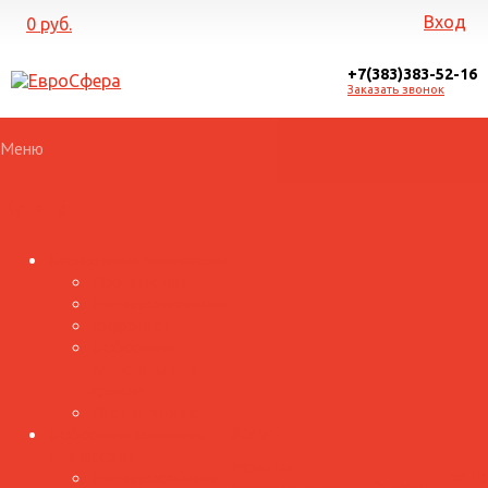
Вход
0 руб.
+7(383)383-52-16
Заказать звонок
Меню
Каталог
Кровельные материалы
Профнастил
Металлочерепица
Гофролист
Доборные
элементы для
кровли
Лист и штрипс
Доборные элементы
Услуги
для фасада
Монтаж
Металлосайдинг
Прайс
Галерея