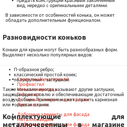
придать конструкции красивый законченный
вид, нередко с оригинальными деталями.
В зависимости от особенностей конька, он может
обладать дополнительным функционалом.
Разновидности коньков
Коньки для крыши могут быть разнообразных форм.
Выделяют несколько популярных видов:
П-образное ребро;
классический простой конек;
Кровельные материалы
полукруглый с заглушкой.
Профнастил
Металлочерепица
Также коньками иногда называют другие заглушки,
Гофролист
защищающие кровлю и обеспечивающие достаточный
Доборные элементы для кровли
воздухообмен. Примером может служить карнизная
Лист и штрипс
или торцевая планки.
Доборные элементы для фасада
Комплектующие для
Металлосайдинг
металлочерепицы в магазине
Доборные элементы для фасада