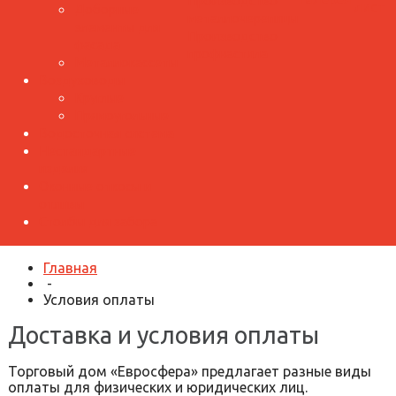
Производство
лист
Доборные
металлочерепицы
элементы для
Производство
фасада
профнастила
Металлокассеты
Воздуховоды
Круглые
Прямоугольные
Водосточная система
Нестандартные
изделия
Оконные откосы и
отливы
Столбы для забора
Главная
-
Условия оплаты
Доставка и условия оплаты
Торговый дом «Евросфера» предлагает разные виды
оплаты для физических и юридических лиц.