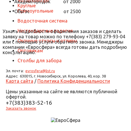
Воздуховоды
Академгородок от 2000
Круглые
Прямоугольные
ОбьГэс от 2500
Водосточная система
Нестандартные изделия
Узнать подробности оформления заказов и сделать
заявку на товар можно по телефону +7(383) 279-93-04
Оконные откосы и отливы
или с помощью услуги обратного звонка. Менеджеры
компании «Евросфера» всегда готовы дать подробную
Оптовикам
консультацию.
Столбы для забора
Эл. почта:
evrosfera@list.ru
Адрес:
630015, г. Новосибирск, ул. Королева, 40, кор. 38
Карта сайта
/
Политика Конфиденциальности
Цены указанные на сайте не являются публичной
офертой.
+7(383)383-52-16
Заказать звонок