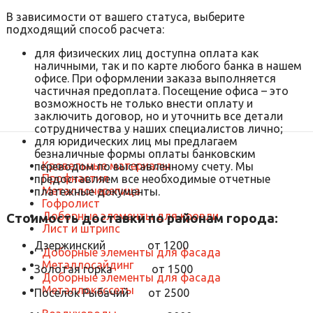
В зависимости от вашего статуса, выберите
подходящий способ расчета:
для физических лиц доступна оплата как
наличными, так и по карте любого банка в нашем
офисе. При оформлении заказа выполняется
частичная предоплата. Посещение офиса – это
возможность не только внести оплату и
заключить договор, но и уточнить все детали
сотрудничества у наших специалистов лично;
для юридических лиц мы предлагаем
безналичные формы оплаты банковским
Кровельные материалы
переводом по выставленному счету. Мы
Профнастил
предоставляем все необходимые отчетные
Металлочерепица
платежные документы.
Гофролист
Доборные элементы для кровли
Стоимость доставки по районам города:
Лист и штрипс
Дзержинский от 1200
Доборные элементы для фасада
Металлосайдинг
Золотая горка от 1500
Доборные элементы для фасада
Металлокассеты
Поселок Рыбачий от 2500