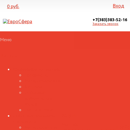
Вход
0 руб.
+7(383)383-52-16
Заказать звонок
Меню
Каталог
Кровельные материалы
Профнастил
Металлочерепица
Гофролист
Доборные
элементы для
кровли
Лист и штрипс
Доборные элементы
Услуги
для фасада
Монтаж
Металлосайдинг
Прайс
Галерея