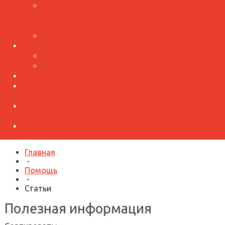
Производство
лист
Доборные
металлочерепицы
элементы для
Производство
фасада
профнастила
Металлокассеты
Воздуховоды
Круглые
Прямоугольные
Водосточная система
Нестандартные
изделия
Оконные откосы и
отливы
Столбы для забора
Главная
-
Помощь
-
Статьи
Полезная информация