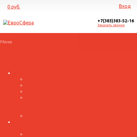
Вход
0 руб.
+7(383)383-52-16
Заказать звонок
Меню
Каталог
Кровельные материалы
Профнастил
Металлочерепица
Гофролист
Доборные
элементы для
кровли
Лист и штрипс
Доборные элементы
Услуги
для фасада
Монтаж
Металлосайдинг
Прайс
Галерея