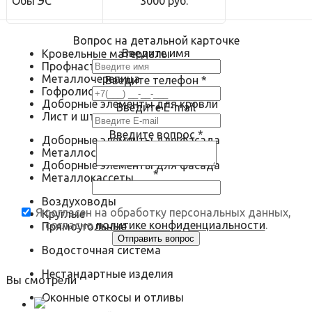
ОбьГЭС
3000 руб.
Вопрос на детальной карточке
Введите имя
Кровельные материалы
Профнастил
Металлочерепица
Введите телефон
*
Гофролист
Доборные элементы для кровли
Введите E-mail
Лист и штрипс
Введите вопрос
*
Доборные элементы для фасада
Металлосайдинг
Доборные элементы для фасада
*
Металлокассеты
Воздуховоды
Я согласен на обработку персональных данных,
Круглые
согласно
политике конфиденциальности
.
Прямоугольные
Водосточная система
Нестандартные изделия
Вы смотрели
Оконные откосы и отливы