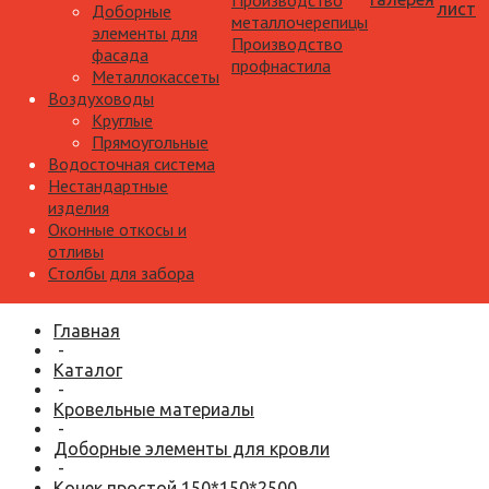
Производство
лист
Доборные
металлочерепицы
элементы для
Производство
фасада
профнастила
Металлокассеты
Воздуховоды
Круглые
Прямоугольные
Водосточная система
Нестандартные
изделия
Оконные откосы и
отливы
Столбы для забора
Главная
-
Каталог
-
Кровельные материалы
-
Доборные элементы для кровли
-
Конек простой 150*150*2500