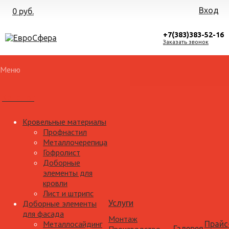
Вход
0 руб.
+7(383)383-52-16
Заказать звонок
Меню
Каталог
Кровельные материалы
Профнастил
Металлочерепица
Гофролист
Доборные
элементы для
кровли
Лист и штрипс
Доборные элементы
Услуги
для фасада
Монтаж
Металлосайдинг
Прайс
Галерея