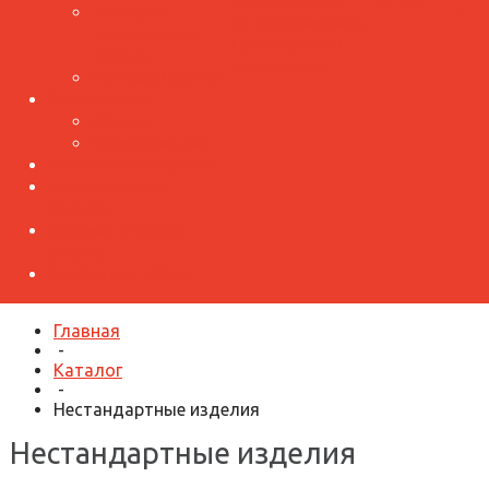
Производство
лист
Доборные
металлочерепицы
элементы для
Производство
фасада
профнастила
Металлокассеты
Воздуховоды
Круглые
Прямоугольные
Водосточная система
Нестандартные
изделия
Оконные откосы и
отливы
Столбы для забора
Главная
-
Каталог
-
Нестандартные изделия
Нестандартные изделия