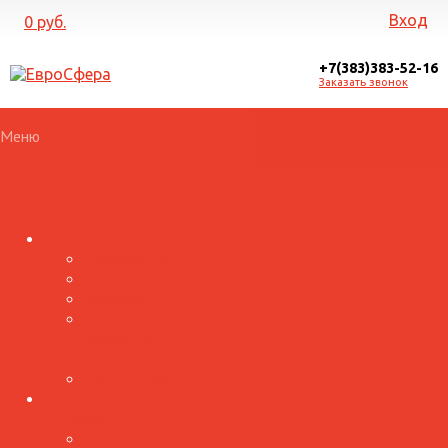
Вход
0 руб.
+7(383)383-52-16
Заказать звонок
Меню
Каталог
Кровельные материалы
Профнастил
Металлочерепица
Гофролист
Доборные
элементы для
кровли
Лист и штрипс
Доборные элементы
Услуги
для фасада
Монтаж
Металлосайдинг
Прайс
Галерея