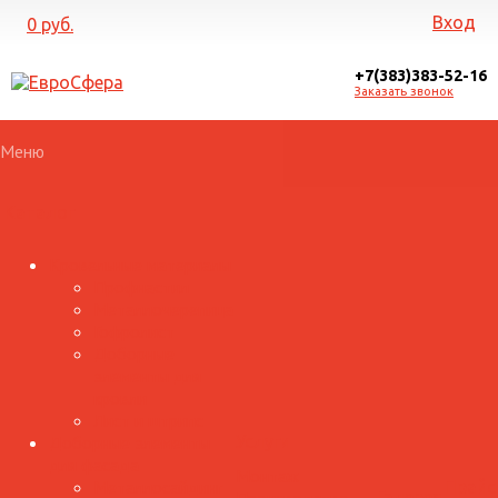
Вход
0 руб.
+7(383)383-52-16
Заказать звонок
Меню
Каталог
Кровельные материалы
Профнастил
Металлочерепица
Гофролист
Доборные
элементы для
кровли
Лист и штрипс
Доборные элементы
Услуги
для фасада
Монтаж
Металлосайдинг
Прайс
Галерея