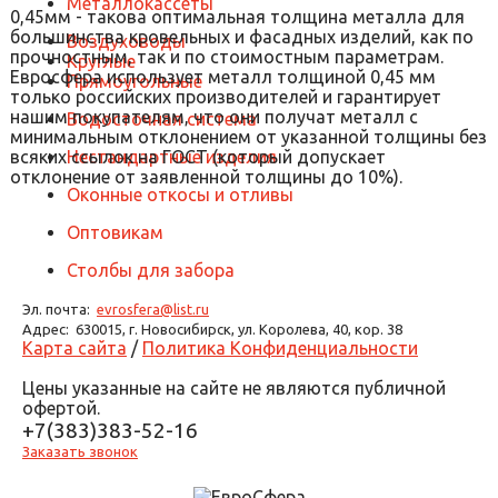
Металлокассеты
0,45мм - такова оптимальная толщина металла для
большинства кровельных и фасадных изделий, как по
Воздуховоды
прочностным, так и по стоимостным параметрам.
Круглые
Евросфера использует металл толщиной 0,45 мм
Прямоугольные
только российских производителей и гарантирует
нашим покупателям, что они получат металл с
Водосточная система
минимальным отклонением от указанной толщины без
всяких ссылок на ГОСТ (который допускает
Нестандартные изделия
отклонение от заявленной толщины до 10%).
Оконные откосы и отливы
Оптовикам
Столбы для забора
Эл. почта:
evrosfera@list.ru
Адрес:
630015, г. Новосибирск, ул. Королева, 40, кор. 38
Карта сайта
/
Политика Конфиденциальности
Цены указанные на сайте не являются публичной
офертой.
+7(383)383-52-16
Заказать звонок