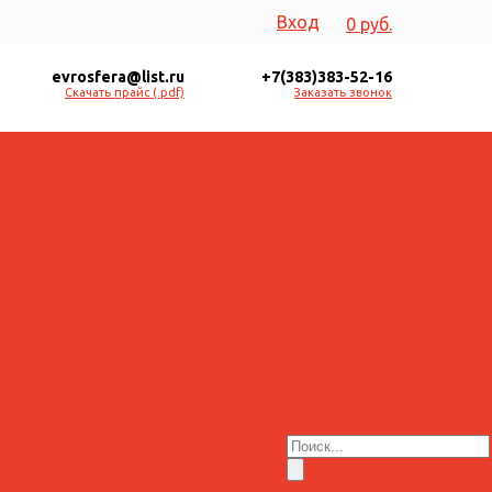
Вход
0 руб.
evrosfera@list.ru
+7(383)383-52-16
Скачать прайс (.pdf)
Заказать звонок
Еще
Статьи
Вопрос-
Контакты
ответ