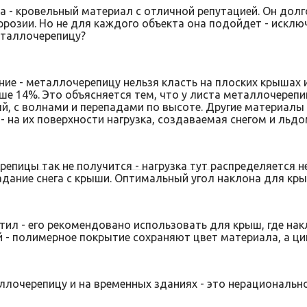
- кровельный материал с отличной репутацией. Он долго 
розии. Но не для каждого объекта она подойдет - исключе
еталлочерепицу?
ние - металлочерепицу нельзя класть на плоских крышах и
ше 14%. Это объясняется тем, что у листа металлочерепи
, с волнами и перепадами по высоте. Другие материалы
- на их поверхности нагрузка, создаваемая снегом и льд
пицы так не получится - нагрузка тут распределяется 
адание снега с крыши. Оптимальный угол наклона для кры
тил - его рекомендовано использовать для крыш, где нак
 - полимерное покрытие сохраняют цвет материала, а ци
ллочерепицу и на временных зданиях - это нерациональн