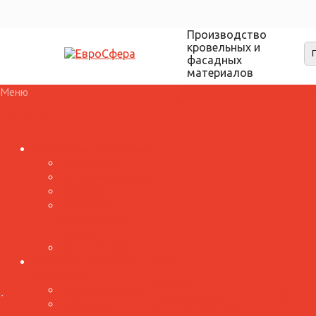
Производство
кровельных и
фасадных
материалов
Меню
Каталог
Кровельные материалы
Профнастил
Металлочерепица
Гофролист
Доборные
элементы для
кровли
Лист и штрипс
Доборные элементы
Услуги
для фасада
Монтаж
Металлосайдинг
Производство
Галерея
Доборные
металлочерепицы