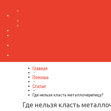
элементы для
Производство
фасада
профнастила
Металлокассеты
Воздуховоды
Круглые
Прямоугольные
Водосточная система
Нестандартные
изделия
Оконные откосы и
отливы
Столбы для забора
Главная
-
Помощь
-
Статьи
-
Где нельзя класть металлочерепицу?
Где нельзя класть металло