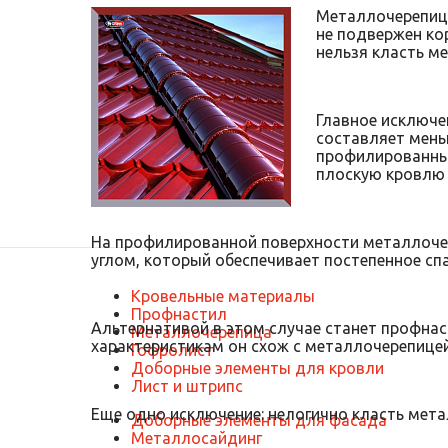
Металлочерепица 
не подвержен кор
нельзя класть м
Главное исключе
составляет мень
профилированный
плоскую кровлю 
На профилированной поверхности металлочере
углом, который обеспечивает постепенное сп
Кровельные материалы
Профнастил
Альтернативой в этом случае станет профнас
Металлочерепица
характеристикам он схож с металлочерепицей
Гофролист
Доборные элементы для кровли
Лист и штрипс
Еще одно исключение: нелогично класть мета
Доборные элементы для фасада
Металлосайдинг