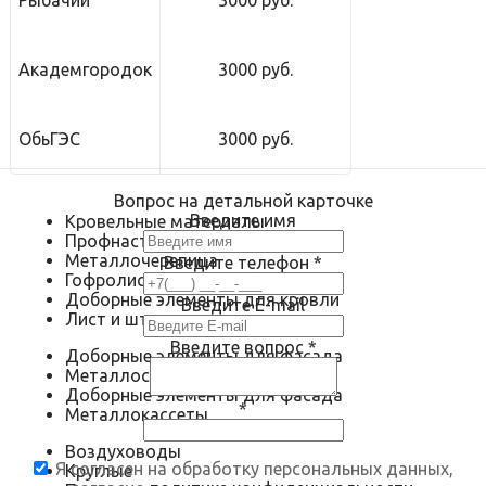
Рыбачий
3000 руб.
Академгородок
3000 руб.
ОбьГЭС
3000 руб.
Вопрос на детальной карточке
Введите имя
Кровельные материалы
Профнастил
Металлочерепица
Введите телефон
*
Гофролист
Доборные элементы для кровли
Введите E-mail
Лист и штрипс
Введите вопрос
*
Доборные элементы для фасада
Металлосайдинг
Доборные элементы для фасада
*
Металлокассеты
Воздуховоды
Я согласен на обработку персональных данных,
Круглые