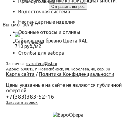
согласно
политике конфиденциальности
.
Прямоугольные
Водосточная система
Нестандартные изделия
Вы смотрели
Оконные откосы и отливы
Сайдинг под бревно Цвета RAL
Оптовикам
710 руб./м2
Столбы для забора
Эл. почта:
evrosfera@list.ru
Адрес:
630015, г. Новосибирск, ул. Королева, 40, кор. 38
Карта сайта
/
Политика Конфиденциальности
Цены указанные на сайте не являются публичной
офертой.
+7(383)383-52-16
Заказать звонок