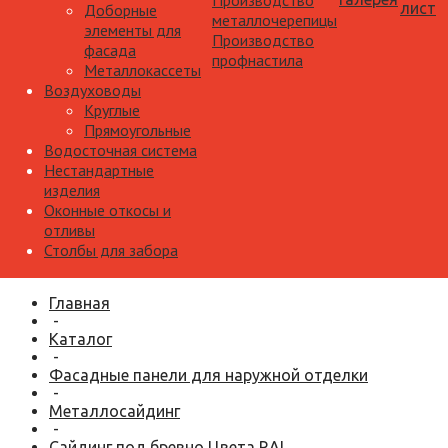
Производство
лист
Доборные
металлочерепицы
элементы для
Производство
фасада
профнастила
Металлокассеты
Воздуховоды
Круглые
Прямоугольные
Водосточная система
Нестандартные
изделия
Оконные откосы и
отливы
Столбы для забора
Главная
-
Каталог
-
Фасадные панели для наружной отделки
-
Металлосайдинг
-
Сайдинг под бревно Цвета RAL