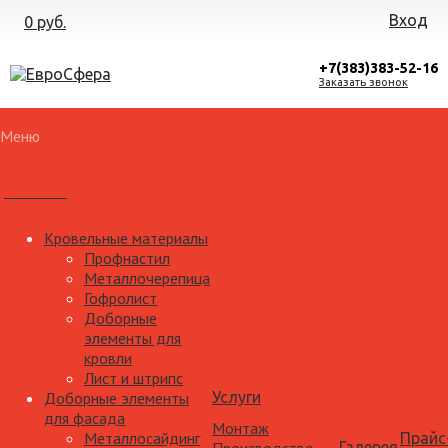
Вход
0 руб.
+7(383)383-52-16
Заказать звонок
Меню
Каталог
Кровельные материалы
Профнастил
Металлочерепица
Гофролист
Доборные
элементы для
кровли
Лист и штрипс
Доборные элементы
Услуги
для фасада
Монтаж
Металлосайдинг
Прайс
Галерея