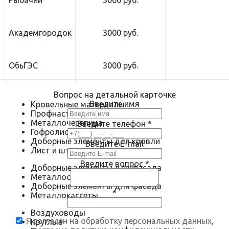
Рыбачий
3000 руб.
Академгородок
3000 руб.
ОбьГЭС
3000 руб.
Вопрос на детальной карточке
Введите имя
Кровельные материалы
Профнастил
Металлочерепица
Введите телефон
*
Гофролист
Доборные элементы для кровли
Введите E-mail
Лист и штрипс
Введите вопрос
*
Доборные элементы для фасада
Металлосайдинг
Доборные элементы для фасада
*
Металлокассеты
Воздуховоды
Я согласен на обработку персональных данных,
Круглые