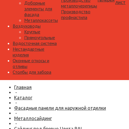
Производство
лист
Доборные
металлочерепицы
элементы для
Производство
фасада
профнастила
Металлокассеты
Воздуховоды
Круглые
Прямоугольные
Водосточная система
Нестандартные
изделия
Оконные откосы и
отливы
Столбы для забора
Главная
-
Каталог
-
Фасадные панели для наружной отделки
-
Металлосайдинг
-
Сайдинг под бревно Цвета RAL