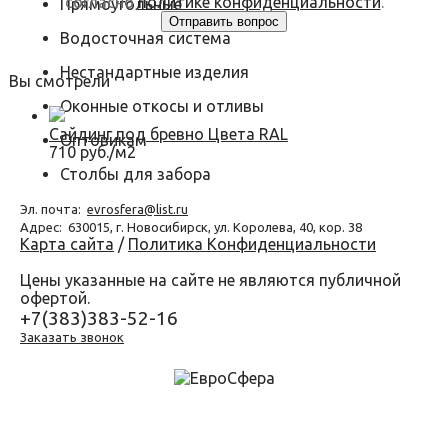
согласно
политике конфиденциальности
.
Прямоугольные
Водосточная система
Нестандартные изделия
Вы смотрели
Оконные откосы и отливы
Сайдинг под бревно Цвета RAL
Оптовикам
710 руб./м2
Столбы для забора
Эл. почта:
evrosfera@list.ru
Адрес:
630015, г. Новосибирск, ул. Королева, 40, кор. 38
Карта сайта
/
Политика Конфиденциальности
Цены указанные на сайте не являются публичной
офертой.
+7(383)383-52-16
Заказать звонок