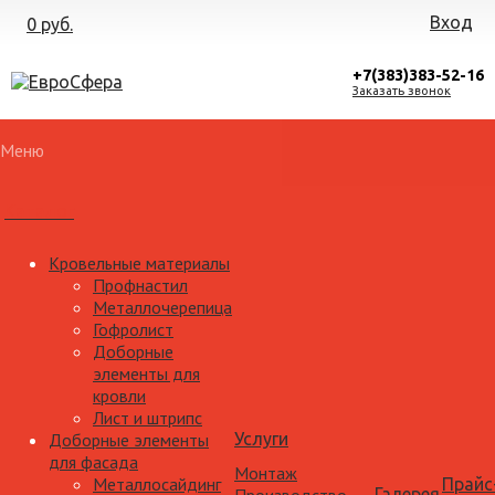
Вход
0 руб.
+7(383)383-52-16
Заказать звонок
Меню
Каталог
Кровельные материалы
Профнастил
Металлочерепица
Гофролист
Доборные
элементы для
кровли
Лист и штрипс
Доборные элементы
Услуги
для фасада
Монтаж
Металлосайдинг
Прайс
Галерея