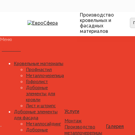
Производство
кровельных и
фасадных
материалов
Меню
Каталог
Кровельные материалы
Профнастил
Металлочерепица
Гофролист
Доборные
элементы для
кровли
Лист и штрипс
Доборные элементы
Услуги
для фасада
Монтаж
Металлосайдинг
Производство
Галерея
Доборные
металлочерепицы