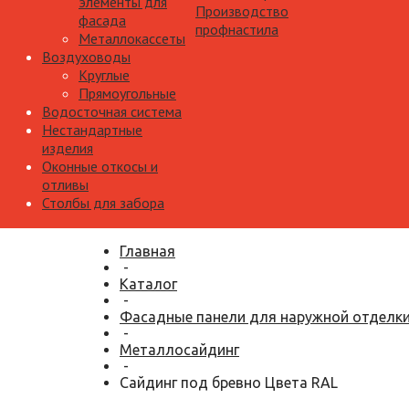
элементы для
Производство
фасада
профнастила
Металлокассеты
Воздуховоды
Круглые
Прямоугольные
Водосточная система
Нестандартные
изделия
Оконные откосы и
отливы
Столбы для забора
Главная
-
Каталог
-
Фасадные панели для наружной отделк
-
Металлосайдинг
-
Сайдинг под бревно Цвета RAL