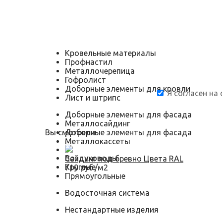
Кровельные материалы
Профнастил
Металлочерепица
Гофролист
Доборные элементы для кровли
Я согласен на
Лист и штрипс
Доборные элементы для фасада
Металлосайдинг
Вы смотрели
Доборные элементы для фасада
Металлокассеты
Воздуховоды
Сайдинг под бревно Цвета RAL
Круглые
710 руб./м2
Прямоугольные
Водосточная система
Нестандартные изделия