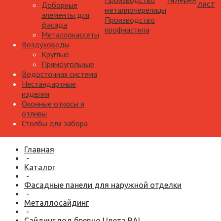
Производство
лист
Доборные
металлочерепицы
элементы для
Производство
фасада
профнастила
Металлокассеты
Воздуховоды
Круглые
Прямоугольные
Водосточная система
Нестандартные
изделия
Оконные откосы и
отливы
Столбы для забора
Главная
-
Каталог
-
Фасадные панели для наружной отделки
-
Металлосайдинг
-
Сайдинг под бревно Цвета RAL