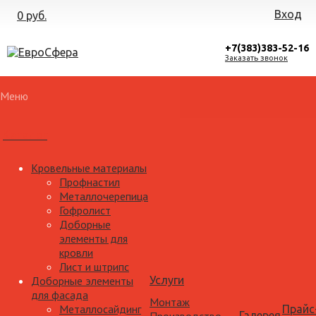
Вход
0 руб.
+7(383)383-52-16
Заказать звонок
Меню
Каталог
Кровельные материалы
Профнастил
Металлочерепица
Гофролист
Доборные
элементы для
кровли
Лист и штрипс
Доборные элементы
Услуги
для фасада
Монтаж
Металлосайдинг
Прайс
Галерея