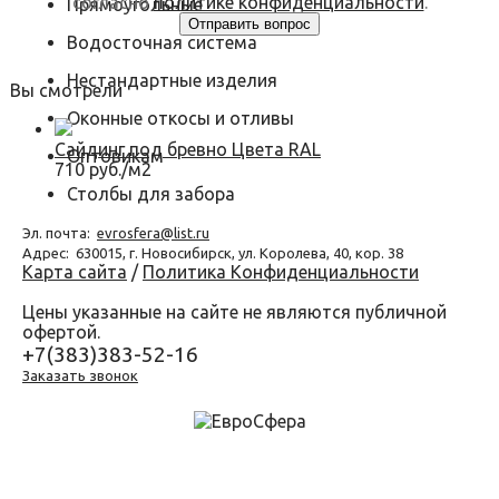
согласно
политике конфиденциальности
.
Прямоугольные
Водосточная система
Нестандартные изделия
Вы смотрели
Оконные откосы и отливы
Сайдинг под бревно Цвета RAL
Оптовикам
710 руб./м2
Столбы для забора
Эл. почта:
evrosfera@list.ru
Адрес:
630015, г. Новосибирск, ул. Королева, 40, кор. 38
Карта сайта
/
Политика Конфиденциальности
Цены указанные на сайте не являются публичной
офертой.
+7(383)383-52-16
Заказать звонок