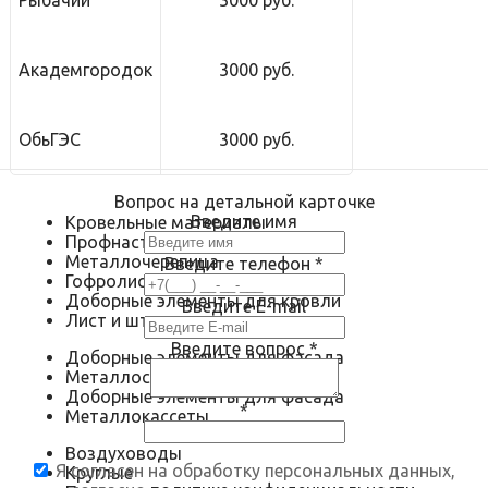
Рыбачий
3000 руб.
Академгородок
3000 руб.
ОбьГЭС
3000 руб.
Вопрос на детальной карточке
Введите имя
Кровельные материалы
Профнастил
Металлочерепица
Введите телефон
*
Гофролист
Доборные элементы для кровли
Введите E-mail
Лист и штрипс
Введите вопрос
*
Доборные элементы для фасада
Металлосайдинг
Доборные элементы для фасада
*
Металлокассеты
Воздуховоды
Я согласен на обработку персональных данных,
Круглые