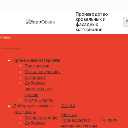
Производство
кровельных и
фасадных
материалов
Меню
Каталог
Кровельные материалы
Профнастил
Металлочерепица
Гофролист
Доборные
элементы для
кровли
Лист и штрипс
Доборные элементы
Услуги
для фасада
Монтаж
Металлосайдинг
Производство
Галерея
Доборные
металлочерепицы