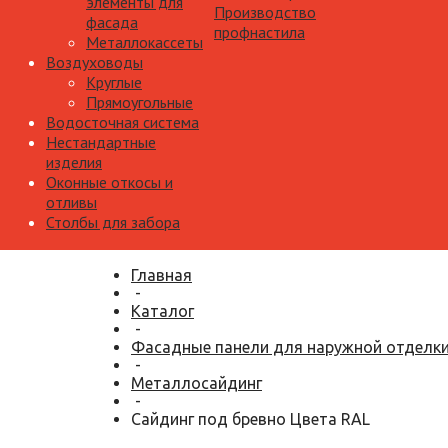
элементы для
Производство
фасада
профнастила
Металлокассеты
Воздуховоды
Круглые
Прямоугольные
Водосточная система
Нестандартные
изделия
Оконные откосы и
отливы
Столбы для забора
Главная
-
Каталог
-
Фасадные панели для наружной отделк
-
Металлосайдинг
-
Сайдинг под бревно Цвета RAL