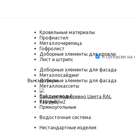
Кровельные материалы
Профнастил
Металлочерепица
Гофролист
Доборные элементы для кровли
Я согласен на
Лист и штрипс
Доборные элементы для фасада
Металлосайдинг
Вы смотрели
Доборные элементы для фасада
Металлокассеты
Воздуховоды
Сайдинг под бревно Цвета RAL
Круглые
710 руб./м2
Прямоугольные
Водосточная система
Нестандартные изделия