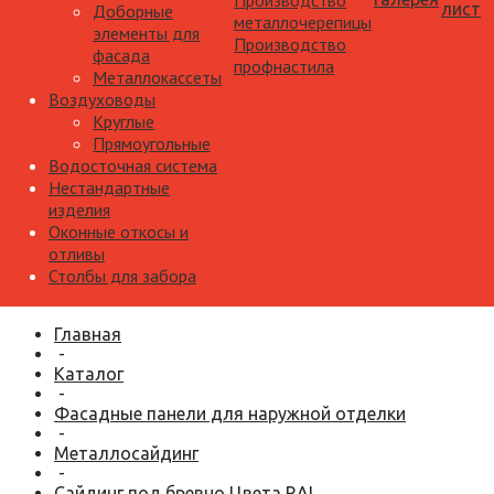
Производство
лист
Доборные
металлочерепицы
элементы для
Производство
фасада
профнастила
Металлокассеты
Воздуховоды
Круглые
Прямоугольные
Водосточная система
Нестандартные
изделия
Оконные откосы и
отливы
Столбы для забора
Главная
-
Каталог
-
Фасадные панели для наружной отделки
-
Металлосайдинг
-
Сайдинг под бревно Цвета RAL