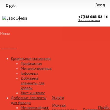
Вход
0 руб.
+7(383)383-52-16
Заказать звонок
Меню
Каталог
Кровельные материалы
Профнастил
Металлочерепица
Гофролист
Доборные
элементы для
кровли
Лист и штрипс
Доборные элементы
Услуги
для фасада
Монтаж
Металлосайдинг
Прайс
Галерея