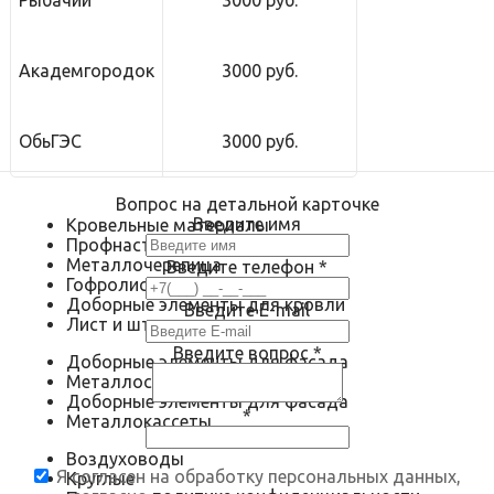
Рыбачий
3000 руб.
Академгородок
3000 руб.
ОбьГЭС
3000 руб.
Вопрос на детальной карточке
Введите имя
Кровельные материалы
Профнастил
Металлочерепица
Введите телефон
*
Гофролист
Доборные элементы для кровли
Введите E-mail
Лист и штрипс
Введите вопрос
*
Доборные элементы для фасада
Металлосайдинг
Доборные элементы для фасада
*
Металлокассеты
Воздуховоды
Я согласен на обработку персональных данных,
Круглые