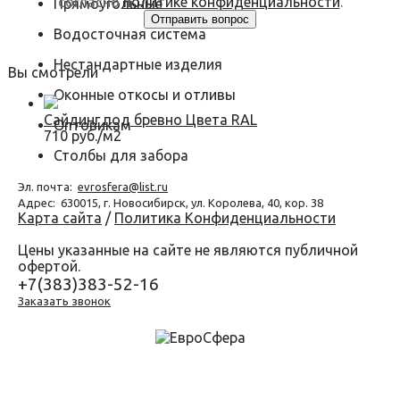
согласно
политике конфиденциальности
.
Прямоугольные
Водосточная система
Нестандартные изделия
Вы смотрели
Оконные откосы и отливы
Сайдинг под бревно Цвета RAL
Оптовикам
710 руб./м2
Столбы для забора
Эл. почта:
evrosfera@list.ru
Адрес:
630015, г. Новосибирск, ул. Королева, 40, кор. 38
Карта сайта
/
Политика Конфиденциальности
Цены указанные на сайте не являются публичной
офертой.
+7(383)383-52-16
Заказать звонок