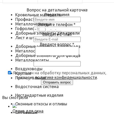
Вопрос на детальной карточке
Введите имя
Кровельные материалы
Профнастил
Металлочерепица
Введите телефон
*
Гофролист
Доборные элементы для кровли
Введите E-mail
Лист и штрипс
Введите вопрос
*
Доборные элементы для фасада
Металлосайдинг
Доборные элементы для фасада
*
Металлокассеты
Воздуховоды
Я согласен на обработку персональных данных,
Круглые
согласно
политике конфиденциальности
.
Прямоугольные
Водосточная система
Нестандартные изделия
Вы смотрели
Оконные откосы и отливы
Отлив для окна
Оптовикам