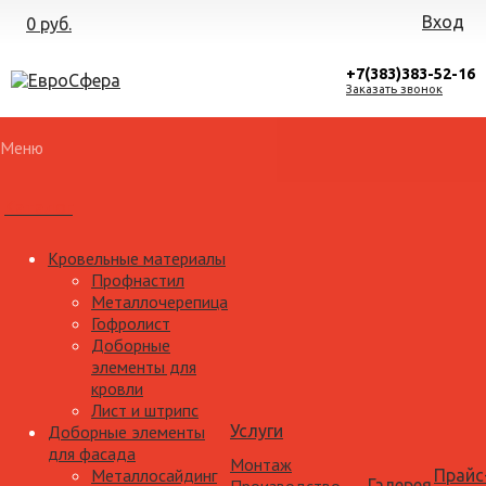
Вход
0 руб.
+7(383)383-52-16
Заказать звонок
Меню
Каталог
Кровельные материалы
Профнастил
Металлочерепица
Гофролист
Доборные
элементы для
кровли
Лист и штрипс
Доборные элементы
Услуги
для фасада
Монтаж
Металлосайдинг
Прайс
Галерея