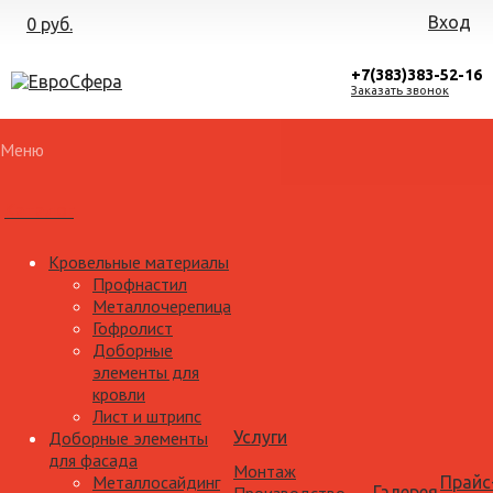
Вход
0 руб.
+7(383)383-52-16
Заказать звонок
Меню
Каталог
Кровельные материалы
Профнастил
Металлочерепица
Гофролист
Доборные
элементы для
кровли
Лист и штрипс
Доборные элементы
Услуги
для фасада
Монтаж
Металлосайдинг
Прайс
Галерея