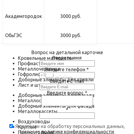
Академгородок
3000 руб.
ОбьГЭС
3000 руб.
Вопрос на детальной карточке
Введите имя
Кровельные материалы
Профнастил
Металлочерепица
Введите телефон
*
Гофролист
Доборные элементы для кровли
Введите E-mail
Лист и штрипс
Введите вопрос
*
Доборные элементы для фасада
Металлосайдинг
Доборные элементы для фасада
*
Металлокассеты
Воздуховоды
Я согласен на обработку персональных данных,
Круглые
согласно
политике конфиденциальности
.
Прямоугольные