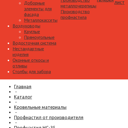
Производство
лист
Доборные
металлочерепицы
элементы для
Производство
фасада
профнастила
Металлокассеты
Воздуховоды
Круглые
Прямоугольные
Водосточная система
Нестандартные
изделия
Оконные откосы и
отливы
Столбы для забора
Главная
-
Каталог
-
Кровельные материалы
-
Профнастил от производителя
-
Профнастил НС-35