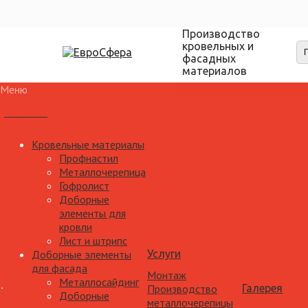
Производство
кровельных и
фасадных
материалов
Меню
Каталог
Кровельные материалы
Профнастил
Металлочерепица
Гофролист
Доборные
элементы для
кровли
Лист и штрипс
Доборные элементы
Услуги
для фасада
Монтаж
Металлосайдинг
Производство
Галерея
Доборные
металлочерепицы