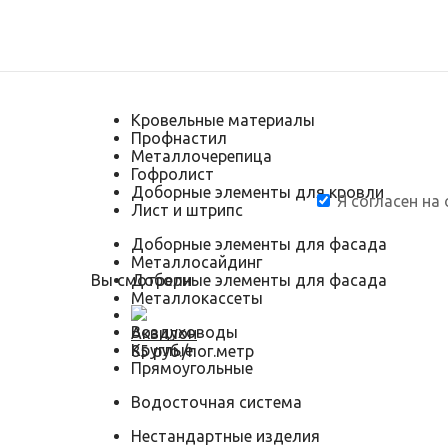
Кровельные материалы
Профнастил
Металлочерепица
Гофролист
Доборные элементы для кровли
Я согласен на
Лист и штрипс
Доборные элементы для фасада
Металлосайдинг
Вы смотрели
Доборные элементы для фасада
Металлокассеты
Воздуховоды
Аквилон
Круглые
85 руб./пог.метр
Прямоугольные
Водосточная система
Нестандартные изделия