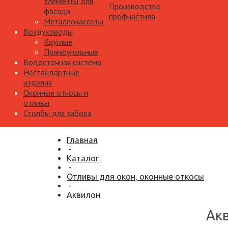
элементы для
Производство
фасада
профнастила
Металлокассеты
Воздуховоды
Круглые
Прямоугольные
Водосточная система
Нестандартные
изделия
Оконные откосы и
отливы
Столбы для забора
Главная
-
Каталог
-
Отливы для окон, оконные откосы
-
Аквилон
Ак