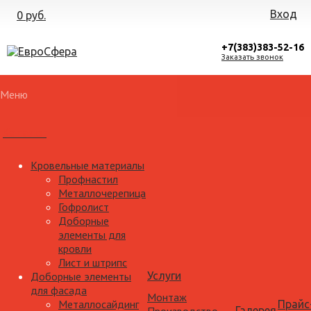
Вход
0 руб.
+7(383)383-52-16
Заказать звонок
Меню
Каталог
Кровельные материалы
Профнастил
Металлочерепица
Гофролист
Доборные
элементы для
кровли
Лист и штрипс
Доборные элементы
Услуги
для фасада
Монтаж
Металлосайдинг
Прайс
Галерея