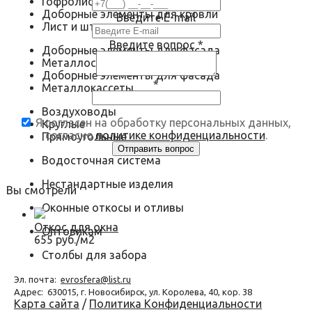
Гофролист
Доборные элементы для кровли
Введите E-mail
Лист и штрипс
Введите вопрос
*
Доборные элементы для фасада
Металлосайдинг
Доборные элементы для фасада
*
Металлокассеты
Воздуховоды
Я согласен на обработку персональных данных,
Круглые
согласно
политике конфиденциальности
.
Прямоугольные
Водосточная система
Нестандартные изделия
Вы смотрели
Оконные откосы и отливы
Откос для окна
Оптовикам
655 руб./м2
Столбы для забора
Эл. почта:
evrosfera@list.ru
Адрес:
630015, г. Новосибирск, ул. Королева, 40, кор. 38
Карта сайта
/
Политика Конфиденциальности