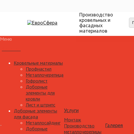
Производство
кровельных и
фасадных
материалов
Меню
Каталог
Кровельные материалы
Профнастил
Металлочерепица
Гофролист
Доборные
элементы для
кровли
Лист и штрипс
Доборные элементы
Услуги
для фасада
Монтаж
Металлосайдинг
Производство
Галерея
Доборные
металлочерепицы