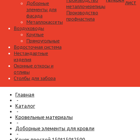
Производство
лист
Доборные
металлочерепицы
элементы для
Производство
фасада
профнастила
Металлокассеты
Воздуховоды
Круглые
Прямоугольные
Водосточная система
Нестандартные
изделия
Оконные откосы и
отливы
Столбы для забора
Главная
-
Каталог
-
Кровельные материалы
-
Доборные элементы для кровли
-
Конек простой 150*150*2500