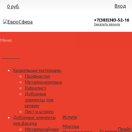
Вход
0 руб.
+7(383)383-52-16
Заказать звонок
Меню
Каталог
Кровельные материалы
Профнастил
Металлочерепица
Гофролист
Доборные
элементы для
кровли
Лист и штрипс
Доборные элементы
Услуги
для фасада
Монтаж
Металлосайдинг
Прайс
Галерея