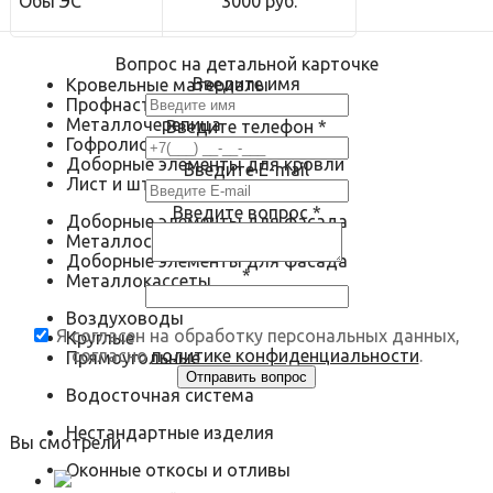
ОбьГЭС
3000 руб.
Вопрос на детальной карточке
Введите имя
Кровельные материалы
Профнастил
Металлочерепица
Введите телефон
*
Гофролист
Доборные элементы для кровли
Введите E-mail
Лист и штрипс
Введите вопрос
*
Доборные элементы для фасада
Металлосайдинг
Доборные элементы для фасада
*
Металлокассеты
Воздуховоды
Я согласен на обработку персональных данных,
Круглые
согласно
политике конфиденциальности
.
Прямоугольные
Водосточная система
Нестандартные изделия
Вы смотрели
Оконные откосы и отливы