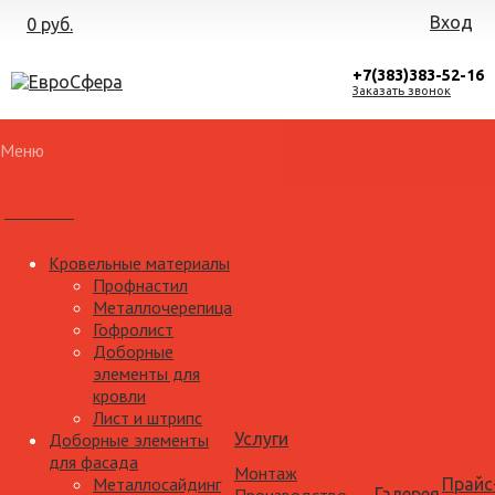
Вход
0 руб.
+7(383)383-52-16
Заказать звонок
Меню
Каталог
Кровельные материалы
Профнастил
Металлочерепица
Гофролист
Доборные
элементы для
кровли
Лист и штрипс
Доборные элементы
Услуги
для фасада
Монтаж
Металлосайдинг
Прайс
Галерея