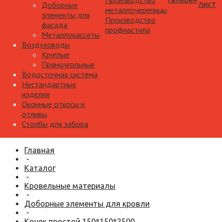
Производство
лист
Доборные
металлочерепицы
элементы для
Производство
фасада
профнастила
Металлокассеты
Воздуховоды
Круглые
Прямоугольные
Водосточная система
Нестандартные
изделия
Оконные откосы и
отливы
Столбы для забора
Главная
-
Каталог
-
Кровельные материалы
-
Доборные элементы для кровли
-
Конек простой 150*150*2500