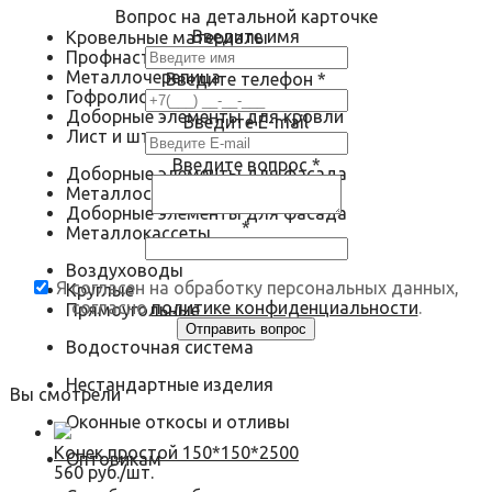
Вопрос на детальной карточке
Введите имя
Кровельные материалы
Профнастил
Металлочерепица
Введите телефон
*
Гофролист
Доборные элементы для кровли
Введите E-mail
Лист и штрипс
Введите вопрос
*
Доборные элементы для фасада
Металлосайдинг
Доборные элементы для фасада
*
Металлокассеты
Воздуховоды
Я согласен на обработку персональных данных,
Круглые
согласно
политике конфиденциальности
.
Прямоугольные
Водосточная система
Нестандартные изделия
Вы смотрели
Оконные откосы и отливы
Конек простой 150*150*2500
Оптовикам
560 руб./шт.