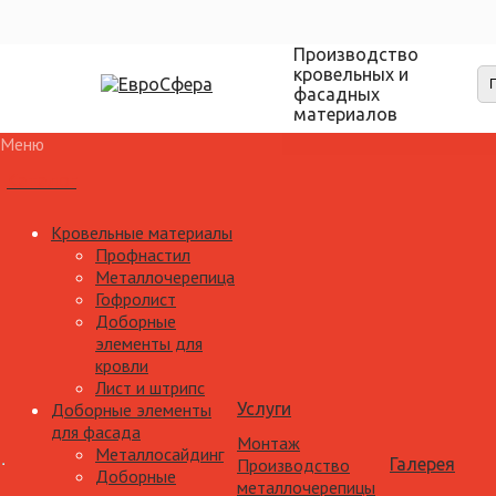
Производство
кровельных и
фасадных
материалов
Меню
Каталог
Кровельные материалы
Профнастил
Металлочерепица
Гофролист
Доборные
элементы для
кровли
Лист и штрипс
Доборные элементы
Услуги
для фасада
Монтаж
Металлосайдинг
Производство
Галерея
Доборные
металлочерепицы