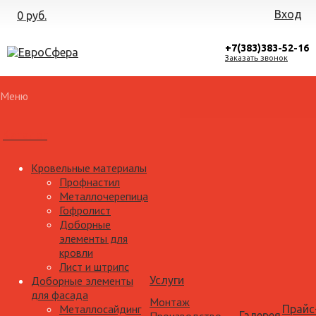
Вход
0 руб.
+7(383)383-52-16
Заказать звонок
Меню
Каталог
Кровельные материалы
Профнастил
Металлочерепица
Гофролист
Доборные
элементы для
кровли
Лист и штрипс
Доборные элементы
Услуги
для фасада
Монтаж
Металлосайдинг
Прайс
Галерея