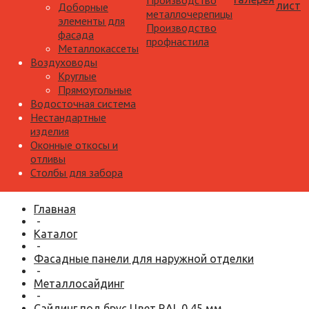
Производство
лист
Доборные
металлочерепицы
элементы для
Производство
фасада
профнастила
Металлокассеты
Воздуховоды
Круглые
Прямоугольные
Водосточная система
Нестандартные
изделия
Оконные откосы и
отливы
Столбы для забора
Главная
-
Каталог
-
Фасадные панели для наружной отделки
-
Металлосайдинг
-
Сайдинг под брус Цвет RAL 0,45 мм