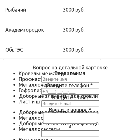
Рыбачий
3000 руб.
Академгородок
3000 руб.
ОбьГЭС
3000 руб.
Вопрос на детальной карточке
Введите имя
Кровельные материалы
Профнастил
Металлочерепица
Введите телефон
*
Гофролист
Доборные элементы для кровли
Введите E-mail
Лист и штрипс
Введите вопрос
*
Доборные элементы для фасада
Металлосайдинг
Доборные элементы для фасада
*
Металлокассеты
Воздуховоды