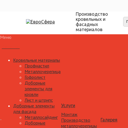
Производство
кровельных и
фасадных
материалов
Меню
Каталог
Кровельные материалы
Профнастил
Металлочерепица
Гофролист
Доборные
элементы для
кровли
Лист и штрипс
Доборные элементы
Услуги
для фасада
Монтаж
Металлосайдинг
Производство
Галерея
Доборные
металлочерепицы