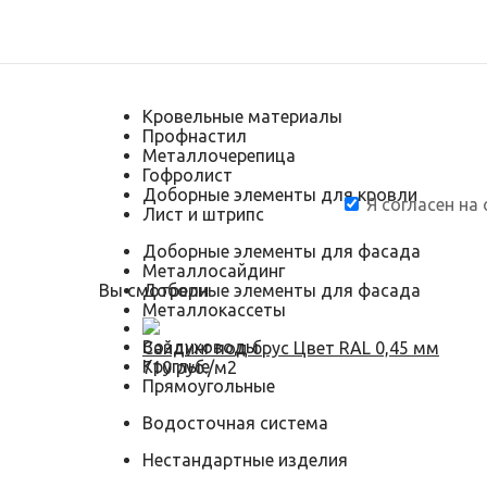
Кровельные материалы
Профнастил
Металлочерепица
Гофролист
Доборные элементы для кровли
Я согласен на
Лист и штрипс
Доборные элементы для фасада
Металлосайдинг
Вы смотрели
Доборные элементы для фасада
Металлокассеты
Воздуховоды
Сайдинг под брус Цвет RAL 0,45 мм
Круглые
710 руб./м2
Прямоугольные
Водосточная система
Нестандартные изделия