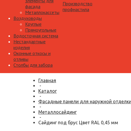
элементы для
Производство
фасада
профнастила
Металлокассеты
Воздуховоды
Круглые
Прямоугольные
Водосточная система
Нестандартные
изделия
Оконные откосы и
отливы
Столбы для забора
Главная
-
Каталог
-
Фасадные панели для наружной отделк
-
Металлосайдинг
-
Сайдинг под брус Цвет RAL 0,45 мм