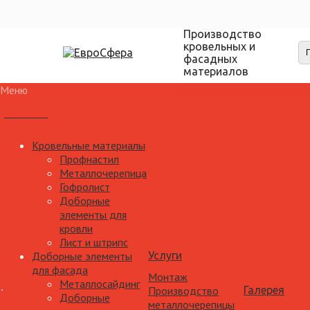
Производство
кровельных и
фасадных
материалов
Меню
Каталог
Кровельные материалы
Профнастил
Металлочерепица
Гофролист
Доборные
элементы для
кровли
Лист и штрипс
Доборные элементы
Услуги
для фасада
Монтаж
Металлосайдинг
Производство
Галерея
Доборные
металлочерепицы