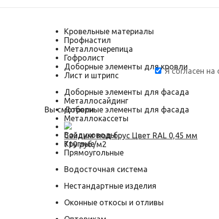
Кровельные материалы
Профнастил
Металлочерепица
Гофролист
Доборные элементы для кровли
Я согласен на
Лист и штрипс
Доборные элементы для фасада
Металлосайдинг
Вы смотрели
Доборные элементы для фасада
Металлокассеты
Воздуховоды
Сайдинг под брус Цвет RAL 0,45 мм
Круглые
710 руб./м2
Прямоугольные
Водосточная система
Нестандартные изделия
Оконные откосы и отливы