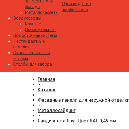
элементы для
Производство
фасада
профнастила
Металлокассеты
Воздуховоды
Круглые
Прямоугольные
Водосточная система
Нестандартные
изделия
Оконные откосы и
отливы
Столбы для забора
Главная
-
Каталог
-
Фасадные панели для наружной отделк
-
Металлосайдинг
-
Сайдинг под брус Цвет RAL 0,45 мм