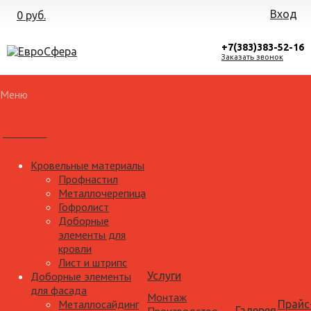
Вход
0 руб.
+7(383)383-52-16
Заказать звонок
Меню
Каталог
Кровельные материалы
Профнастил
Металлочерепица
Гофролист
Доборные
элементы для
кровли
Лист и штрипс
Доборные элементы
Услуги
для фасада
Монтаж
Металлосайдинг
Прайс
Галерея