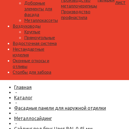
Производство
лист
Доборные
металлочерепицы
элементы для
Производство
фасада
профнастила
Металлокассеты
Воздуховоды
Круглые
Прямоугольные
Водосточная система
Нестандартные
изделия
Оконные откосы и
отливы
Столбы для забора
Главная
-
Каталог
-
Фасадные панели для наружной отделки
-
Металлосайдинг
-
Сайдинг под брус Цвет RAL 0,45 мм