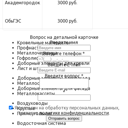
Академгородок
3000 руб.
ОбьГЭС
3000 руб.
Вопрос на детальной карточке
Введите имя
Кровельные материалы
Профнастил
Металлочерепица
Введите телефон
*
Гофролист
Доборные элементы для кровли
Введите E-mail
Лист и штрипс
Введите вопрос
*
Доборные элементы для фасада
Металлосайдинг
Доборные элементы для фасада
*
Металлокассеты
Воздуховоды
Я согласен на обработку персональных данных,
Круглые
согласно
политике конфиденциальности
.
Прямоугольные
Водосточная система