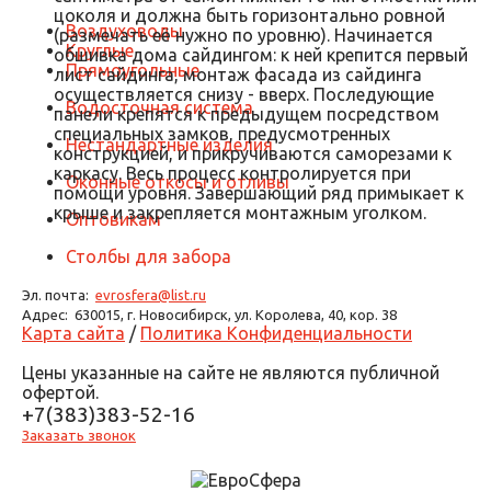
цоколя и должна быть горизонтально ровной
Воздуховоды
(размечать её нужно по уровню). Начинается
Круглые
обшивка дома сайдингом: к ней крепится первый
Прямоугольные
лист сайдинга, монтаж фасада из сайдинга
осуществляется снизу - вверх. Последующие
Водосточная система
панели крепятся к предыдущем посредством
специальных замков, предусмотренных
Нестандартные изделия
конструкцией, и прикручиваются саморезами к
каркасу. Весь процесс контролируется при
Оконные откосы и отливы
помощи уровня. Завершающий ряд примыкает к
крыше и закрепляется монтажным уголком.
Оптовикам
Столбы для забора
Эл. почта:
evrosfera@list.ru
Адрес:
630015, г. Новосибирск, ул. Королева, 40, кор. 38
Карта сайта
/
Политика Конфиденциальности
Цены указанные на сайте не являются публичной
офертой.
+7(383)383-52-16
Заказать звонок