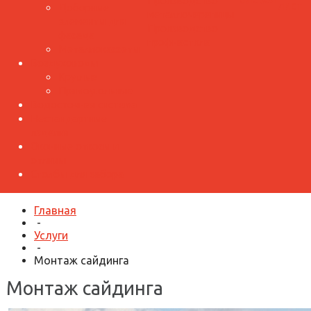
Производство
лист
Доборные
металлочерепицы
элементы для
Производство
фасада
профнастила
Металлокассеты
Воздуховоды
Круглые
Прямоугольные
Водосточная система
Нестандартные
изделия
Оконные откосы и
отливы
Столбы для забора
Главная
-
Услуги
-
Монтаж сайдинга
Монтаж сайдинга