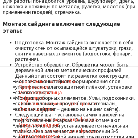
Для работы понадобится: уровень, шуруповёрт, дрель,
ножовка и ножницы по металлу, рулетка, молоток (при
применении гвоздей), стремянка.
Монтаж сайдинга включает следующие
этапы:
Подготовка. Монтаж сайдинга включается в себя
очистку стен от осыпающейся штукатурки, грязи,
снятия навесных элементов (водостоки, фонари,
растения).
Устройство обрешётки. Обрешётка может быть
деревянной или из металлических профилей.
Данный этап состоит из: разметки конструкции,
монтажа кронштейнов, формирования слоя
Кровельные материалы
утеплителя с влагозащитной плёнкой, установки
Профнастил
самого каркаса.
Металлочерепица
Монтаж доборных элементов. Углы, подоконники,
Гофролист
сливные планки, и прочее ( все материалы,
Доборные элементы для кровли
включая сайдинг – дешево на нашем сайте).
Лист и штрипс
Следующий шаг - установка самих панелей на
Доборные элементы для фасада
подготовленный каркас. Сначала отмечают
Металлосайдинг
линию, по которой устанавливается начальная
Доборные элементы для фасада
планка. Она размечается на расстоянии 3-5
Металлокассеты
сантиметра от самой нижней точки отмостки или