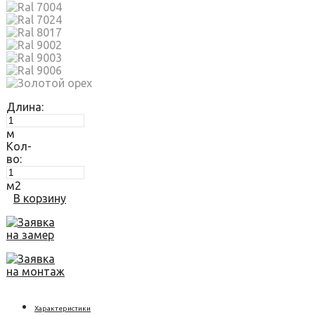
Длина:
м
Кол-
во:
м2
В корзину
Заявка
на замер
Заявка
на монтаж
Характеристики