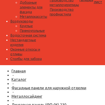
Производство
лист
Доборные
металлочерепицы
элементы для
Производство
фасада
профнастила
Металлокассеты
Воздуховоды
Круглые
Прямоугольные
Водосточная система
Нестандартные
изделия
Оконные откосы и
отливы
Столбы для забора
Главная
-
Каталог
-
Фасадные панели для наружной отделки
-
Металлосайдинг
-
Линеарная панель (ФП-06) 230