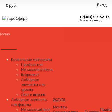
Вход
0 руб.
+7(383)383-52-16
Заказать звонок
Меню
Каталог
Кровельные материалы
Профнастил
Металлочерепица
Гофролист
Доборные
элементы для
кровли
Лист и штрипс
Доборные элементы
Услуги
для фасада
Монтаж
Металлосайдинг
Прайс
Галерея