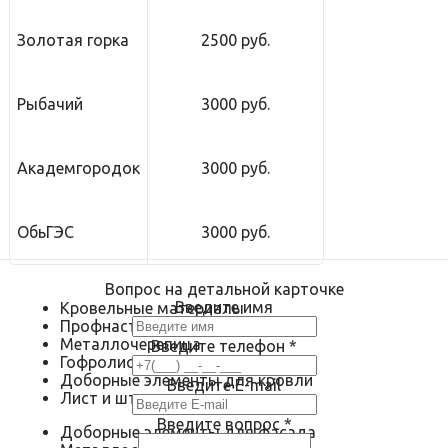
Золотая горка
2500 руб.
Рыбачий
3000 руб.
Академгородок
3000 руб.
ОбьГЭС
3000 руб.
Вопрос на детальной карточке
Введите имя
Кровельные материалы
Профнастил
Металлочерепица
Введите телефон
*
Гофролист
Доборные элементы для кровли
Введите E-mail
Лист и штрипс
Введите вопрос
*
Доборные элементы для фасада