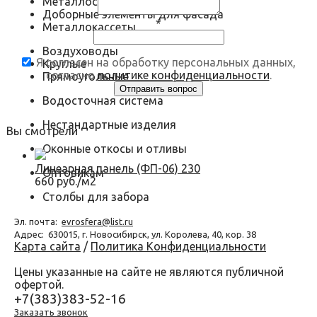
Металлосайдинг
Доборные элементы для фасада
*
Металлокассеты
Воздуховоды
Я согласен на обработку персональных данных,
Круглые
согласно
политике конфиденциальности
.
Прямоугольные
Водосточная система
Нестандартные изделия
Вы смотрели
Оконные откосы и отливы
Линеарная панель (ФП-06) 230
Оптовикам
660 руб./м2
Столбы для забора
Эл. почта:
evrosfera@list.ru
Адрес:
630015, г. Новосибирск, ул. Королева, 40, кор. 38
Карта сайта
/
Политика Конфиденциальности
Цены указанные на сайте не являются публичной
офертой.
+7(383)383-52-16
Заказать звонок