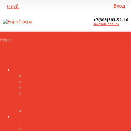
Вход
0 руб.
+7(383)383-52-16
Заказать звонок
Меню
Каталог
Кровельные материалы
Профнастил
Металлочерепица
Гофролист
Доборные
элементы для
кровли
Лист и штрипс
Доборные элементы
Услуги
для фасада
Монтаж
Металлосайдинг
Прайс
Галерея