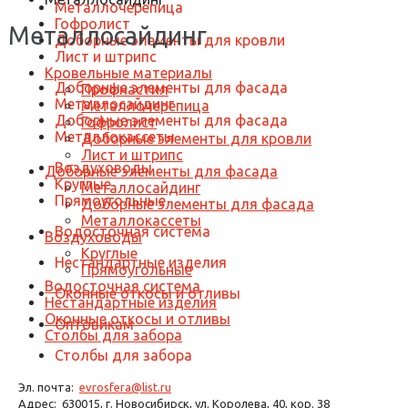
Металлочерепица
Гофролист
Металлосайдинг
Доборные элементы для кровли
Лист и штрипс
Кровельные материалы
Доборные элементы для фасада
Профнастил
Металлосайдинг
Металлочерепица
Доборные элементы для фасада
Гофролист
Металлокассеты
Доборные элементы для кровли
Лист и штрипс
Воздуховоды
Доборные элементы для фасада
Круглые
Металлосайдинг
Прямоугольные
Доборные элементы для фасада
Металлокассеты
Водосточная система
Воздуховоды
Круглые
Нестандартные изделия
Прямоугольные
Водосточная система
Оконные откосы и отливы
Нестандартные изделия
Оконные откосы и отливы
Оптовикам
Столбы для забора
Столбы для забора
Эл. почта:
evrosfera@list.ru
Адрес:
630015, г. Новосибирск, ул. Королева, 40, кор. 38