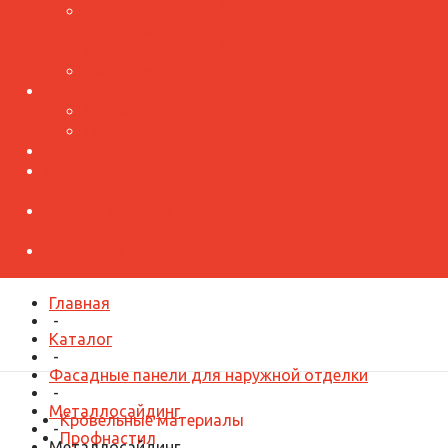
Производство
лист
Доборные
металлочерепицы
элементы для
Производство
фасада
профнастила
Металлокассеты
Воздуховоды
Круглые
Прямоугольные
Водосточная система
Нестандартные
изделия
Оконные откосы и
отливы
Столбы для забора
Главная
-
Каталог
-
Фасадные панели для наружной отделки
-
Металлосайдинг
Кровельные материалы
-
Профнастил
Металлосайдинг