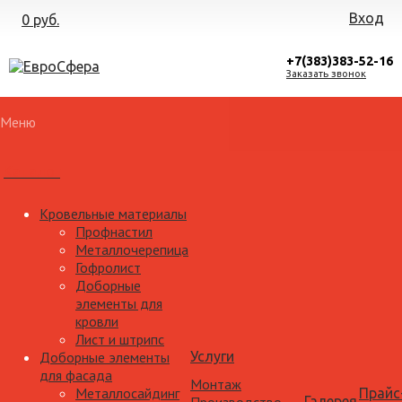
Вход
0 руб.
+7(383)383-52-16
Заказать звонок
Меню
Каталог
Кровельные материалы
Профнастил
Металлочерепица
Гофролист
Доборные
элементы для
кровли
Лист и штрипс
Доборные элементы
Услуги
для фасада
Монтаж
Металлосайдинг
Прайс
Галерея