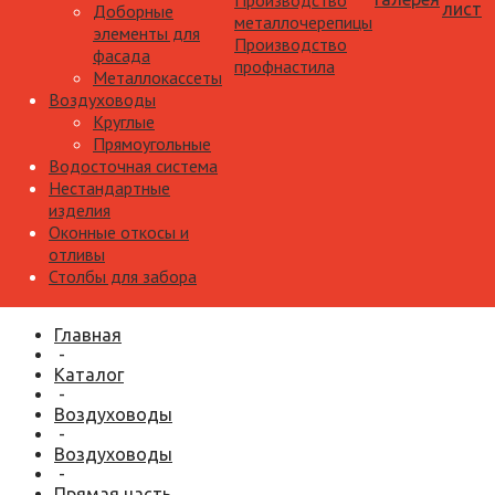
Производство
лист
Доборные
металлочерепицы
элементы для
Производство
фасада
профнастила
Металлокассеты
Воздуховоды
Круглые
Прямоугольные
Водосточная система
Нестандартные
изделия
Оконные откосы и
отливы
Столбы для забора
Главная
-
Каталог
-
Воздуховоды
-
Воздуховоды
-
Прямая часть