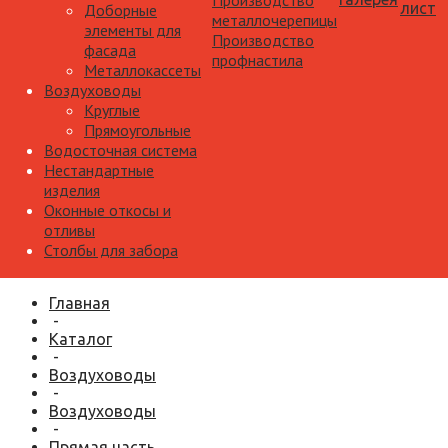
Производство
лист
Доборные
металлочерепицы
элементы для
Производство
фасада
профнастила
Металлокассеты
Воздуховоды
Круглые
Прямоугольные
Водосточная система
Нестандартные
изделия
Оконные откосы и
отливы
Столбы для забора
Главная
-
Каталог
-
Воздуховоды
-
Воздуховоды
-
Прямая часть