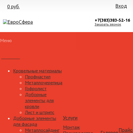
Вход
0 руб.
+7(383)383-52-16
Заказать звонок
Меню
Каталог
Кровельные материалы
Профнастил
Металлочерепица
Гофролист
Доборные
элементы для
кровли
Лист и штрипс
Доборные элементы
Услуги
для фасада
Монтаж
Металлосайдинг
Прайс
Галерея