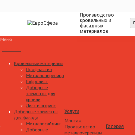
Производство
кровельных и
фасадных
материалов
Меню
Каталог
Кровельные материалы
Профнастил
Металлочерепица
Гофролист
Доборные
элементы для
кровли
Лист и штрипс
Доборные элементы
Услуги
для фасада
Монтаж
Металлосайдинг
Производство
Галерея
Доборные
металлочерепицы