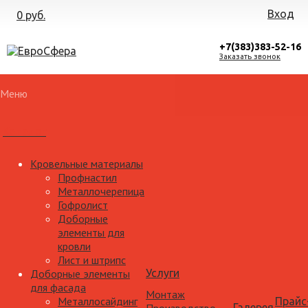
Вход
0 руб.
+7(383)383-52-16
Заказать звонок
Меню
Каталог
Кровельные материалы
Профнастил
Металлочерепица
Гофролист
Доборные
элементы для
кровли
Лист и штрипс
Доборные элементы
Услуги
для фасада
Монтаж
Металлосайдинг
Прайс
Галерея