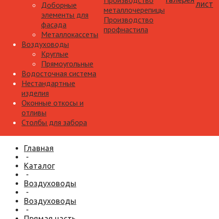
Производство
лист
Доборные
металлочерепицы
элементы для
Производство
фасада
профнастила
Металлокассеты
Воздуховоды
Круглые
Прямоугольные
Водосточная система
Нестандартные
изделия
Оконные откосы и
отливы
Столбы для забора
Главная
-
Каталог
-
Воздуховоды
-
Воздуховоды
-
Прямая часть