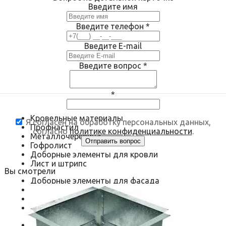
Введите имя
Введите телефон
*
Введите E-mail
Введите вопрос
*
*
Кровельные материалы
Я согласен на обработку персональных данных,
Профнастил
согласно
политике конфиденциальности
.
Металлочерепица
Гофролист
Доборные элементы для кровли
Лист и штрипс
Вы смотрели
Доборные элементы для фасада
Металлосайдинг
Доборные элементы для фасада
Металлокассеты
Воздуховоды