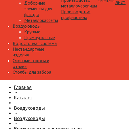
Производство
лист
Доборные
металлочерепицы
элементы для
Производство
фасада
профнастила
Металлокассеты
Воздуховоды
Круглые
Прямоугольные
Водосточная система
Нестандартные
изделия
Оконные откосы и
отливы
Столбы для забора
Главная
-
Каталог
-
Воздуховоды
-
Воздуховоды
-
Врезка прямая прямоугольная