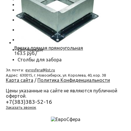
Круглые
Прямоугольные
Водосточная система
Нестандартные изделия
Оконные откосы и отливы
Врезка прямая прямоугольная
Оптовикам
163.5 руб./
Столбы для забора
Эл. почта:
evrosfera@list.ru
Адрес:
630015, г. Новосибирск, ул. Королева, 40, кор. 38
Карта сайта
/
Политика Конфиденциальности
Цены указанные на сайте не являются публичной
офертой.
+7(383)383-52-16
Заказать звонок