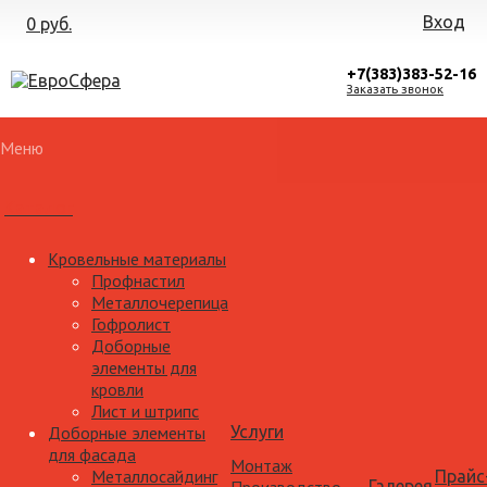
Вход
0 руб.
+7(383)383-52-16
Заказать звонок
Меню
Каталог
Кровельные материалы
Профнастил
Металлочерепица
Гофролист
Доборные
элементы для
кровли
Лист и штрипс
Доборные элементы
Услуги
для фасада
Монтаж
Металлосайдинг
Прайс
Галерея