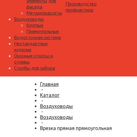
элементы для
Производство
фасада
профнастила
Металлокассеты
Воздуховоды
Круглые
Прямоугольные
Водосточная система
Нестандартные
изделия
Оконные откосы и
отливы
Столбы для забора
Главная
-
Каталог
-
Воздуховоды
-
Воздуховоды
-
Врезка прямая прямоугольная