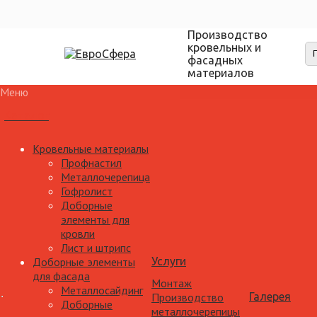
Производство
кровельных и
фасадных
материалов
Меню
Каталог
Кровельные материалы
Профнастил
Металлочерепица
Гофролист
Доборные
элементы для
кровли
Лист и штрипс
Доборные элементы
Услуги
для фасада
Монтаж
Металлосайдинг
Производство
Галерея
Доборные
металлочерепицы