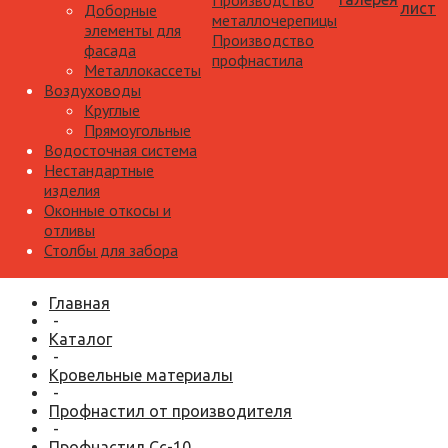
Производство
лист
Доборные
металлочерепицы
элементы для
Производство
фасада
профнастила
Металлокассеты
Воздуховоды
Круглые
Прямоугольные
Водосточная система
Нестандартные
изделия
Оконные откосы и
отливы
Столбы для забора
Главная
-
Каталог
-
Кровельные материалы
-
Профнастил от производителя
-
Профнастил Сс-10