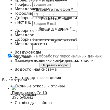
Кровельные материалы
Профнастил
Металлочерепица
Введите телефон
*
Гофролист
Доборные элементы для кровли
Введите E-mail
Лист и штрипс
Введите вопрос
*
Доборные элементы для фасада
Металлосайдинг
Доборные элементы для фасада
*
Металлокассеты
Воздуховоды
Я согласен на обработку персональных данных,
Круглые
согласно
политике конфиденциальности
.
Прямоугольные
Водосточная система
Нестандартные изделия
Вы смотрели
Оконные откосы и отливы
Профнастил Сс-10
Оптовикам
395 руб./м2
Столбы для забора