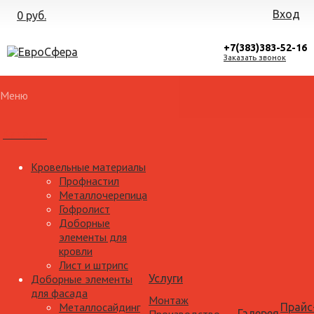
Вход
0 руб.
+7(383)383-52-16
Заказать звонок
Меню
Каталог
Кровельные материалы
Профнастил
Металлочерепица
Гофролист
Доборные
элементы для
кровли
Лист и штрипс
Доборные элементы
Услуги
для фасада
Монтаж
Металлосайдинг
Прайс
Галерея