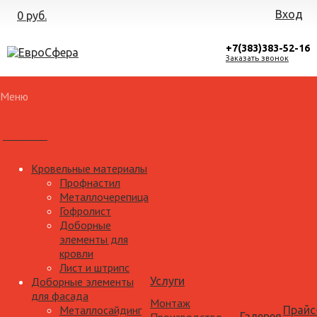
Вход
0 руб.
+7(383)383-52-16
Заказать звонок
Меню
Каталог
Кровельные материалы
Профнастил
Металлочерепица
Гофролист
Доборные
элементы для
кровли
Лист и штрипс
Доборные элементы
Услуги
для фасада
Монтаж
Металлосайдинг
Прайс
Галерея