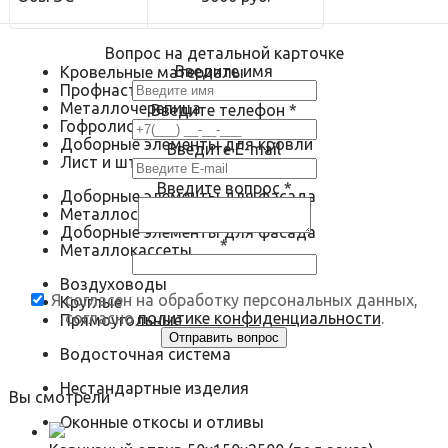
Вопрос на детальной карточке
Введите имя
Кровельные материалы
Профнастил
Металлочерепица
Введите телефон
*
Гофролист
Доборные элементы для кровли
Введите E-mail
Лист и штрипс
Введите вопрос
*
Доборные элементы для фасада
Металлосайдинг
Доборные элементы для фасада
*
Металлокассеты
Воздуховоды
Я согласен на обработку персональных данных,
Круглые
согласно
политике конфиденциальности
.
Прямоугольные
Водосточная система
Нестандартные изделия
Вы смотрели
Оконные откосы и отливы