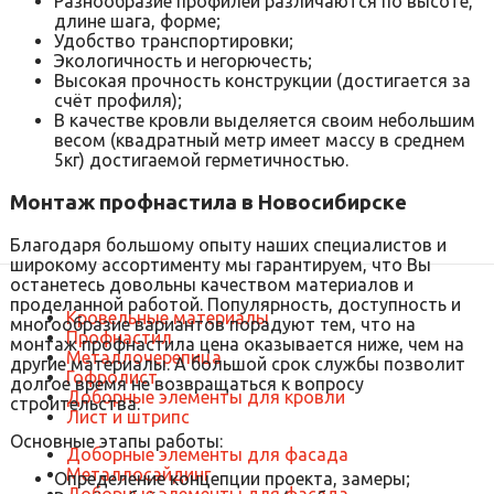
Разнообразие профилей различаются по высоте,
длине шага, форме;
Удобство транспортировки;
Экологичность и негорючесть;
Высокая прочность конструкции (достигается за
счёт профиля);
В качестве кровли выделяется своим небольшим
весом (квадратный метр имеет массу в среднем
5кг) достигаемой герметичностью.
Монтаж профнастила в Новосибирске
Благодаря большому опыту наших специалистов и
широкому ассортименту мы гарантируем, что Вы
останетесь довольны качеством материалов и
проделанной работой. Популярность, доступность и
Кровельные материалы
многообразие вариантов порадуют тем, что на
Профнастил
монтаж профнастила цена оказывается ниже, чем на
Металлочерепица
другие материалы. А большой срок службы позволит
Гофролист
долгое время не возвращаться к вопросу
Доборные элементы для кровли
строительства.
Лист и штрипс
Основные этапы работы:
Доборные элементы для фасада
Металлосайдинг
Определение концепции проекта, замеры;