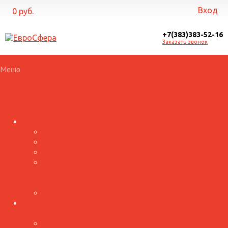
Вход
0 руб.
+7(383)383-52-16
Заказать звонок
Меню
Каталог
Кровельные материалы
Профнастил
Металлочерепица
Гофролист
Доборные
элементы для
кровли
Лист и штрипс
Доборные элементы
Услуги
для фасада
Монтаж
Металлосайдинг
Прайс
Галерея