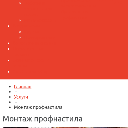
Производство
лист
Доборные
металлочерепицы
элементы для
Производство
фасада
профнастила
Металлокассеты
Воздуховоды
Круглые
Прямоугольные
Водосточная система
Нестандартные
изделия
Оконные откосы и
отливы
Столбы для забора
Главная
-
Услуги
-
Монтаж профнастила
Монтаж профнастила