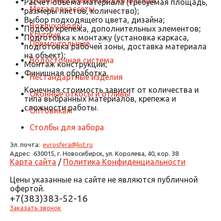
Доборные элементы для фасада
Расчёт объёма материала (требуемая площадь,
Металлокассеты
размеры листов, количество);
Выбор подходящего цвета, дизайна;
Воздуховоды
Подбор крепежа, дополнительных элементов;
Круглые
Подготовка к монтажу (установка каркаса,
Прямоугольные
подготовка рабочей зоны, доставка материала
на объект);
Водосточная система
Монтаж конструкции;
Финишная обработка.
Нестандартные изделия
Конечная стоимость зависит от количества и
Оконные откосы и отливы
типа выбранных материалов, крепежа и
сложности работы.
Оптовикам
Столбы для забора
Эл. почта:
evrosfera@list.ru
Адрес:
630015, г. Новосибирск, ул. Королева, 40, кор. 38
Карта сайта
/
Политика Конфиденциальности
Цены указанные на сайте не являются публичной
офертой.
+7(383)383-52-16
Заказать звонок