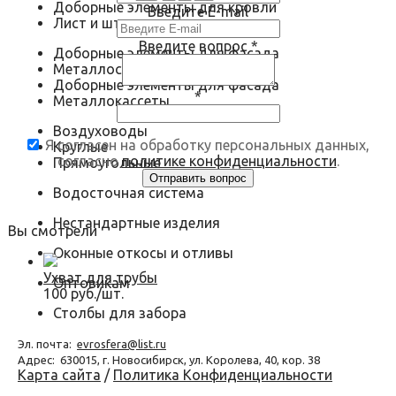
Доборные элементы для кровли
Введите E-mail
Лист и штрипс
Введите вопрос
*
Доборные элементы для фасада
Металлосайдинг
Доборные элементы для фасада
*
Металлокассеты
Воздуховоды
Я согласен на обработку персональных данных,
Круглые
согласно
политике конфиденциальности
.
Прямоугольные
Водосточная система
Нестандартные изделия
Вы смотрели
Оконные откосы и отливы
Ухват для трубы
Оптовикам
100 руб./шт.
Столбы для забора
Эл. почта:
evrosfera@list.ru
Адрес:
630015, г. Новосибирск, ул. Королева, 40, кор. 38
Карта сайта
/
Политика Конфиденциальности