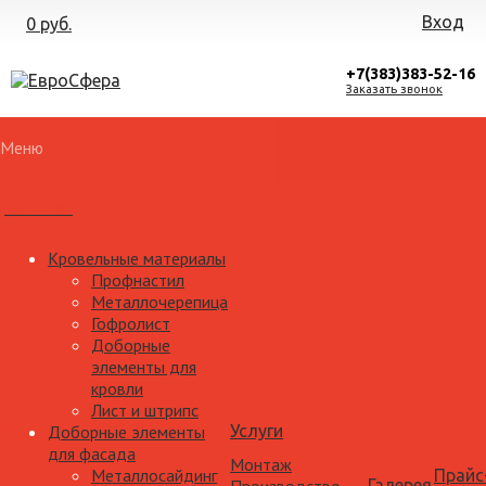
Вход
0 руб.
+7(383)383-52-16
Заказать звонок
Меню
Каталог
Кровельные материалы
Профнастил
Металлочерепица
Гофролист
Доборные
элементы для
кровли
Лист и штрипс
Доборные элементы
Услуги
для фасада
Монтаж
Металлосайдинг
Прайс
Галерея