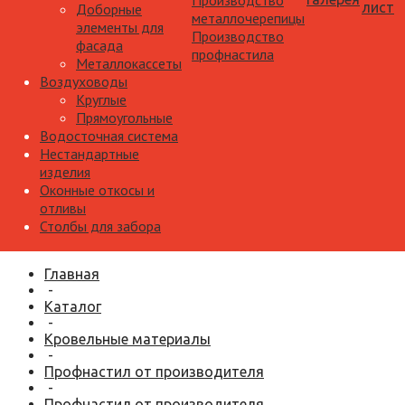
Производство
лист
Доборные
металлочерепицы
элементы для
Производство
фасада
профнастила
Металлокассеты
Воздуховоды
Круглые
Прямоугольные
Водосточная система
Нестандартные
изделия
Оконные откосы и
отливы
Столбы для забора
Главная
-
Каталог
-
Кровельные материалы
-
Профнастил от производителя
-
Профнастил от производителя