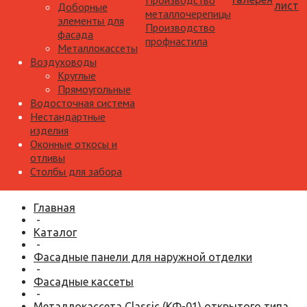
Производство
лист
Доборные
металлочерепицы
элементы для
Производство
фасада
профнастила
Металлокассеты
Воздуховоды
Круглые
Прямоугольные
Водосточная система
Нестандартные
изделия
Оконные откосы и
отливы
Столбы для забора
Главная
-
Каталог
-
Фасадные панели для наружной отделки
-
Фасадные кассеты
-
Металлокассета Classic (КФ-01) открытого типа