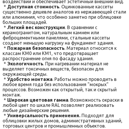
воздействий и обеспечивает эстетичный внешний вид.
*
Доступная стоимость
. Оцинкованные кассеты
существенно дешевле аналогов из нержавеющей стали
или алюминия, что особенно заметно при облицовке
больших площадей.
*
Легкий вес конструкции
. В сравнении с
керамогранитом, натуральным камнем или
фиброцементными панелями, стальные кассеты
создают меньшую нагрузку на фундамент здания.
*
Пожарная безопасность
. Материал относится к
классам КМ0 или КМ1, что предотвращает
распространение огня по фасаду здания.
*
Экологичность
. При нагревании материал не
выделяет токсичных веществ, безопасен для
окружающей среды.
*
Удобство монтажа
. Работы можно проводить в
любое время года без использования "мокрых"
процессов. Возможен как открытый, так и скрытый
монтаж.
*
Широкая цветовая гамма
. Возможность окраски в
любой цвет по шкале RAL позволяет реализовать
любые дизайнерские решения.
*
Универсальность применения.
Подходят для
облицовки жилых домов, административных зданий,
торговых центров и промышленных объектов.