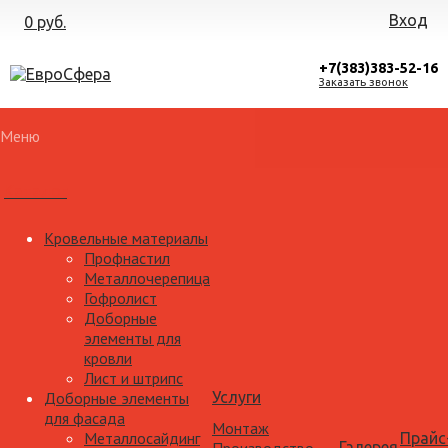
Вход
0 руб.
+7(383)383-52-16
Заказать звонок
Меню
Каталог
Кровельные материалы
Профнастил
Металлочерепица
Гофролист
Доборные
элементы для
кровли
Лист и штрипс
Доборные элементы
Услуги
для фасада
Монтаж
Металлосайдинг
Прайс
Галерея