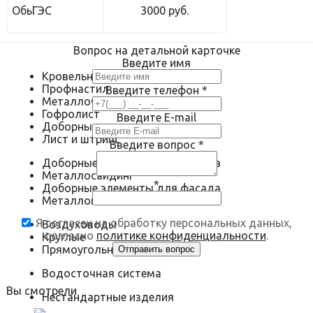
ОбьГЭС
3000 руб.
Вопрос на детальной карточке
Введите имя
Кровельные материалы
Профнастил
Введите телефон
*
Металлочерепица
Гофролист
Введите E-mail
Доборные элементы для кровли
Лист и штрипс
Введите вопрос
*
Доборные элементы для фасада
Металлосайдинг
*
Доборные элементы для фасада
Металлокассеты
Я согласен на обработку персональных данных,
Воздуховоды
согласно
политике конфиденциальности
.
Круглые
Прямоугольные
Водосточная система
Вы смотрели
Нестандартные изделия