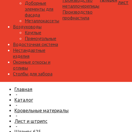
Производство
лист
Доборные
металлочерепицы
элементы для
Производство
фасада
профнастила
Металлокассеты
Воздуховоды
Круглые
Прямоугольные
Водосточная система
Нестандартные
изделия
Оконные откосы и
отливы
Столбы для забора
Главная
-
Каталог
-
Кровельные материалы
-
Лист и штрипс
-
Штрипс 625