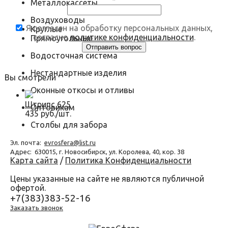
*
Металлокассеты
Воздуховоды
Я согласен на обработку персональных данных,
Круглые
согласно
политике конфиденциальности
.
Прямоугольные
Водосточная система
Нестандартные изделия
Вы смотрели
Оконные откосы и отливы
Штрипс 625
Оптовикам
435 руб./шт.
Столбы для забора
Эл. почта:
evrosfera@list.ru
Адрес:
630015, г. Новосибирск, ул. Королева, 40, кор. 38
Карта сайта
/
Политика Конфиденциальности
Цены указанные на сайте не являются публичной
офертой.
+7(383)383-52-16
Заказать звонок