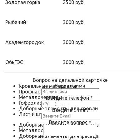
Золотая горка
2500 руб.
Рыбачий
3000 руб.
Академгородок
3000 руб.
ОбьГЭС
3000 руб.
Вопрос на детальной карточке
Введите имя
Кровельные материалы
Профнастил
Металлочерепица
Введите телефон
*
Гофролист
Доборные элементы для кровли
Введите E-mail
Лист и штрипс
Введите вопрос
*
Доборные элементы для фасада
Металлосайдинг
Доборные элементы для фасада