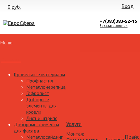
Вход
0 руб.
+7(383)383-52-16
Заказать звонок
Меню
Каталог
Кровельные материалы
Профнастил
Металлочерепица
Гофролист
Доборные
элементы для
кровли
Лист и штрипс
Доборные элементы
Услуги
для фасада
Монтаж
Металлосайдинг
Прайс
Галерея